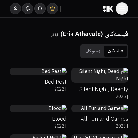
فیلمەکانی (Erik Athavale)
)
11
(
فیلمەکان
زنجیرەکان
5.1
0%
78%
6.2
Bed Rest
Silent Night, Deadly
2022
|
55%
50%
5.4
4.4
2025
|
Night
Blood
All Fun and Games
55%
71%
7.1
2022
|
2023
|
6.2