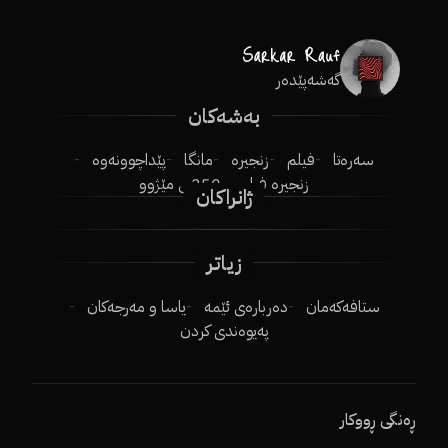
گەشەپێدەر
بەشەکان
سەرەتا
فیلم
زنجیرە
مانگا
پێداچوونەوە
زنجیرە فیلم
250ـی مێژوو
ژانراکان
زیاتر
ستافەکەمان
دەربارەی ئێمە
یاسا و مەرجەکان
پەیوەندی کردن
ڕەنگی ڕووکار