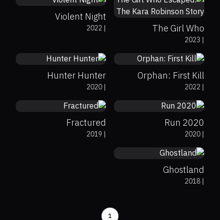
Violent Night
The Girl Who
2022
|
61%
94%
6.4
6
2023
|
Escaped: The Kara
Robinson Story
Hunter Hunter
Orphan: First Kill
36%
0%
6.4
64%
6.6
2020
|
2022
|
Fractured
Run 2020
44%
56%
6.4
2019
|
2020
|
Ghostland
2018
|
1