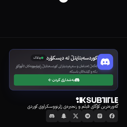
کوردسەبتایتڵ لە دیسکۆرد
چالاک
لەگەڵ ئەندامان و سەرپەرشتیارانی کوردسەبتایتڵ ڕاوبۆچوونەکان ئاڵووگۆڕ
بکە و کێشەکان باسبکە.
بەشداری کردن
گەورەترین کۆگای فیلم و زنجیرەی ژێرنووسکراوی کوردی