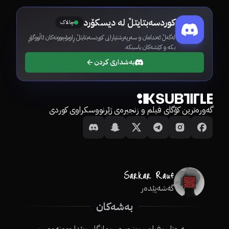
کوردسەبتایتڵ لە دیسکۆرد
چالاک
لەگەڵ ئەندامان و سەرپەرشتیارانی کوردسەبتایتڵ ڕاوبۆچوونەکان ئاڵووگۆڕ
بکە و کێشەکان باسبکە.
بەشداری کردن
گەورەترین کۆگای فیلم و زنجیرەی ژێرنووسکراوی کوردی
گەشەپێدەر
بەشەکان