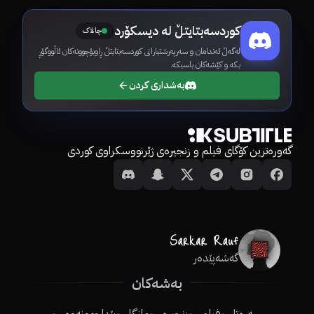
کوردسەبتایتڵ لە دیسکۆرد
چالاک
لەگەڵ ئەندامان و سەرپەرشتیارانی کوردسەبتایتڵ ڕاوبۆچوونەکان ئاڵووگۆڕ
بکە و کێشەکان باسبکە.
بەشداری کردن
گەورەترین کۆگای فیلم و زنجیرەی ژێرنووسکراوی کوردی
گەشەپێدەر
بەشەکان