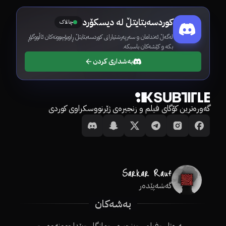
کوردسەبتایتڵ لە دیسکۆرد
چالاک
لەگەڵ ئەندامان و سەرپەرشتیارانی کوردسەبتایتڵ ڕاوبۆچوونەکان ئاڵووگۆڕ
بکە و کێشەکان باسبکە.
بەشداری کردن
گەورەترین کۆگای فیلم و زنجیرەی ژێرنووسکراوی کوردی
گەشەپێدەر
بەشەکان