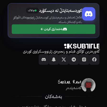
کوردسەبتایتڵ لە دیسکۆرد
چالاک
لەگەڵ ئەندامان و سەرپەرشتیارانی کوردسەبتایتڵ ڕاوبۆچوونەکان ئاڵووگۆڕ
بکە و کێشەکان باسبکە.
بەشداری کردن
گەورەترین کۆگای فیلم و زنجیرەی ژێرنووسکراوی کوردی
گەشەپێدەر
بەشەکان