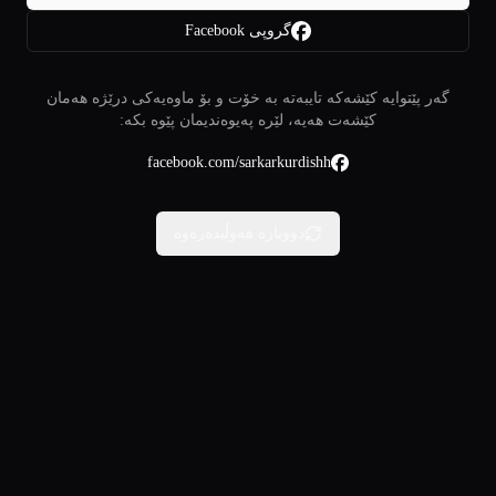
گروپی Facebook
گەر پێتوایە کێشەکە تایبەتە بە خۆت و بۆ ماوەیەکی درێژە هەمان
کێشەت هەیە، لێرە پەیوەندیمان پێوە بکە:
facebook.com/sarkarkurdishh
دووبارە هەوڵبدەرەوە