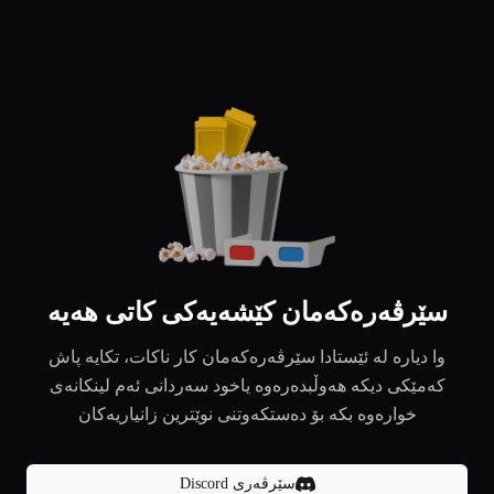
سێرڤەرەکەمان کێشەیەکی کاتی هەیە
وا دیارە لە ئێستادا سێرڤەرەکەمان کار ناکات، تکایە پاش
کەمێکی دیکە هەوڵبدەرەوە یاخود سەردانی ئەم لینکانەی
خوارەوە بکە بۆ دەستکەوتنی نوێترین زانیاریەکان
سێرڤەری Discord