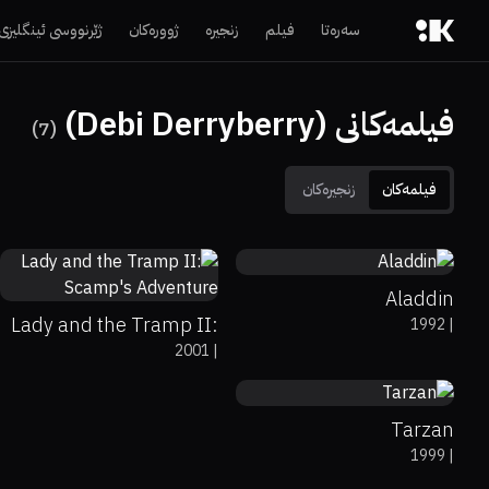
سەرەتا
فیلم
زنجیرە
ژوورەکان
ژێرنووسی ئینگلیزی
فیلمەکانی (Debi Derryberry)
)
7
(
فیلمەکان
زنجیرەکان
86%
96%
8
45%
5.9
Aladdin
Lady and the Tramp II:
1992
|
79%
89%
7.3
2001
|
Scamp's Adventure
Tarzan
1999
|