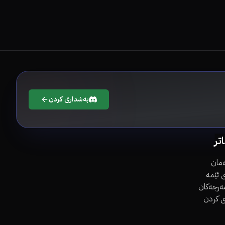
بەشداری کردن
اتر
مان
 ئێمە
مەرجەکان
ی کردن