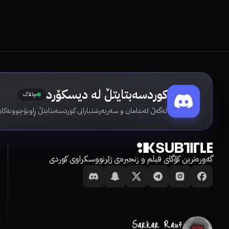
کوردسەبتایتڵ لە دیسکۆرد
چالاک
لەگەڵ ئەندامان و سەرپەرشتیارانی کوردسەبتایتڵ ڕاوبۆچوونەکان
گەورەترین کۆگای فیلم و زنجیرەی ژێرنووسکراوی کوردی