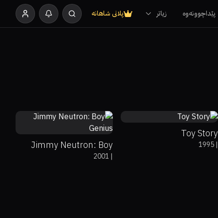
پێداچوونەوە
زیاتر
پلانی شاهانە
95%
100%
8.3
65%
74%
6
Toy Story
Jimmy Neutron: Boy
1995
|
2001
|
Genius