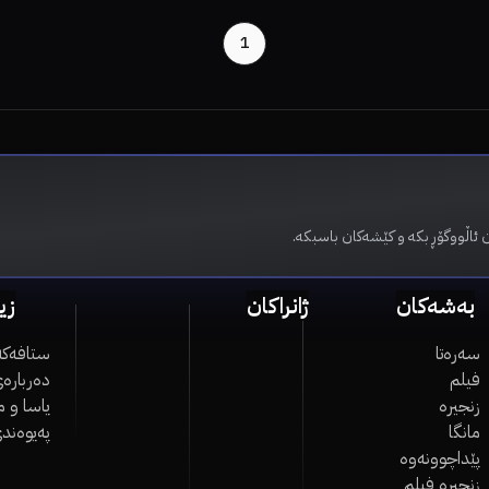
1
 ئاڵووگۆڕ بکە و کێشەکان باسبکە.
بەشەکان
ژانراکان
زی
سەرەتا
ستافەکە
فیلم
دەربارەی
زنجیرە
یاسا و 
مانگا
پەیوەند
پێداچوونەوە
زنجیرە فیلم