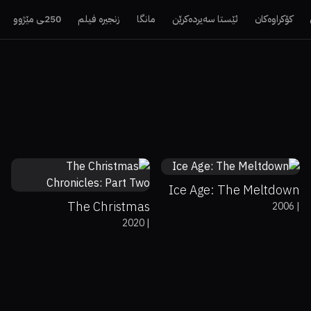
کۆکراوەکان
ئێستا سەیردەکرێن
مانگا
زنجیرە فیلم
250ـی مێژوو
60%
57%
6.8
51%
6
Ice Age: The Meltdown
The Christmas
2006
|
2020
|
Chronicles: Part Two