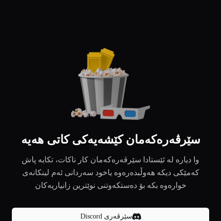
سێرڤەرەکەمان کێشەیەکی کاتی هەیە
وا دیارە لە ئێستادا سێرڤەرەکەمان کار ناکات، تکایە پاش
کەمێکی دیکە هەوڵبدەرەوە یاخود سەردانی ئەم لینکانەی
خوارەوە بکە بۆ دەستکەوتنی نوێترین زانیاریەکان
سێرڤەری Discord