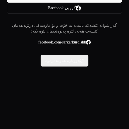
گروپی Facebook
گەر پێتوایە کێشەکە تایبەتە بە خۆت و بۆ ماوەیەکی درێژە هەمان
کێشەت هەیە، لێرە پەیوەندیمان پێوە بکە:
facebook.com/sarkarkurdishh
دووبارە هەوڵبدەرەوە