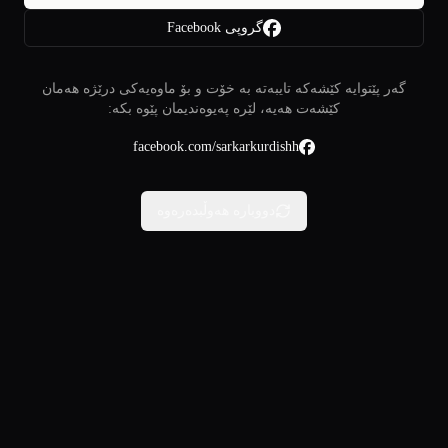
گروپی Facebook
گەر پێتوایە کێشەکە تایبەتە بە خۆت و بۆ ماوەیەکی درێژە هەمان
کێشەت هەیە، لێرە پەیوەندیمان پێوە بکە:
facebook.com/sarkarkurdishh
دووبارە هەوڵبدەرەوە