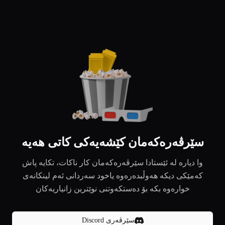
سێرڤەرەکەمان کێشەیەکی کاتی هەیە
وا دیارە لە ئێستادا سێرڤەرەکەمان کار ناکات، تکایە پاش
کەمێکی دیکە هەوڵبدەرەوە یاخود سەردانی ئەم لینکانەی
خوارەوە بکە بۆ دەستکەوتنی نوێترین زانیاریەکان
سێرڤەری Discord