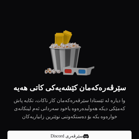
سێرڤەرەکەمان کێشەیەکی کاتی هەیە
وا دیارە لە ئێستادا سێرڤەرەکەمان کار ناکات، تکایە پاش
کەمێکی دیکە هەوڵبدەرەوە یاخود سەردانی ئەم لینکانەی
خوارەوە بکە بۆ دەستکەوتنی نوێترین زانیاریەکان
سێرڤەری Discord