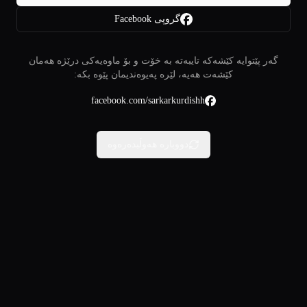
گروپی Facebook
گەر پێتوایە کێشەکە تایبەتە بە خۆت و بۆ ماوەیەکی درێژە هەمان
کێشەت هەیە، لێرە پەیوەندیمان پێوە بکە:
facebook.com/sarkarkurdishh
دووبارە هەوڵبدەرەوە