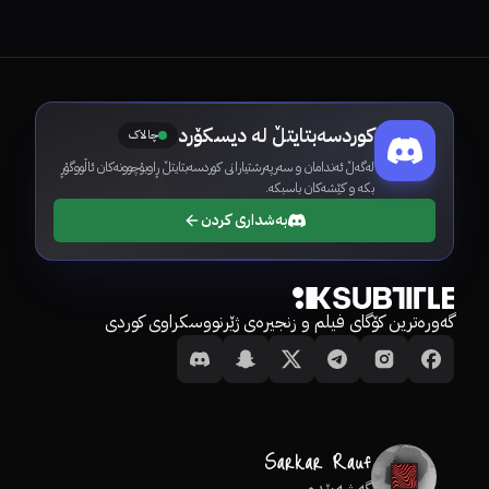
کوردسەبتایتڵ لە دیسکۆرد
چالاک
لەگەڵ ئەندامان و سەرپەرشتیارانی کوردسەبتایتڵ ڕاوبۆچوونەکان ئاڵووگۆڕ
بکە و کێشەکان باسبکە.
بەشداری کردن
گەورەترین کۆگای فیلم و زنجیرەی ژێرنووسکراوی کوردی
گەشەپێدەر