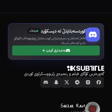
کوردسەبتایتڵ لە دیسکۆرد
چالاک
لەگەڵ ئەندامان و سەرپەرشتیارانی کوردسەبتایتڵ ڕاوبۆچوونەکان ئاڵووگۆڕ
بکە و کێشەکان باسبکە.
بەشداری کردن
گەورەترین کۆگای فیلم و زنجیرەی ژێرنووسکراوی کوردی
گەشەپێدەر