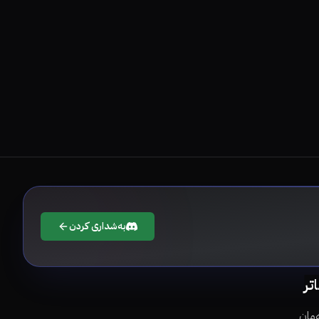
بەشداری کردن
اتر
مان