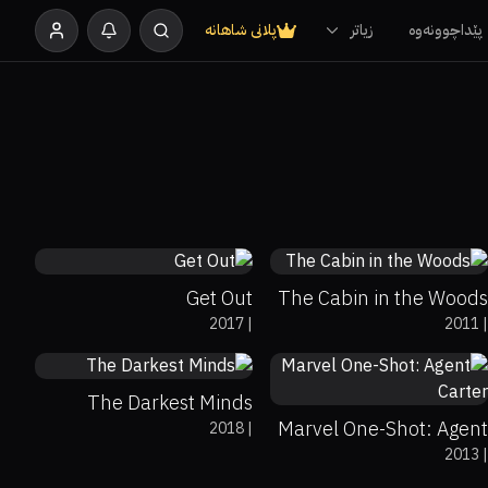
پێداچوونەوە
زیاتر
پلانی شاهانە
85%
98%
7.8
72%
92%
7
Get Out
The Cabin in the Woods
39%
16%
5.7
2017
|
2011
|
7.6
The Darkest Minds
Marvel One-Shot: Agent
2018
|
2013
|
Carter