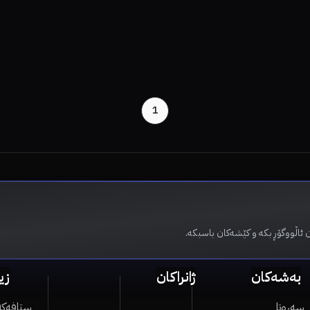
1
 ئاڵووگۆڕ بکە و کێشەکان باسبکە.
بەشەکان
ژانراکان
زی
سەرەتا
ستافەکە