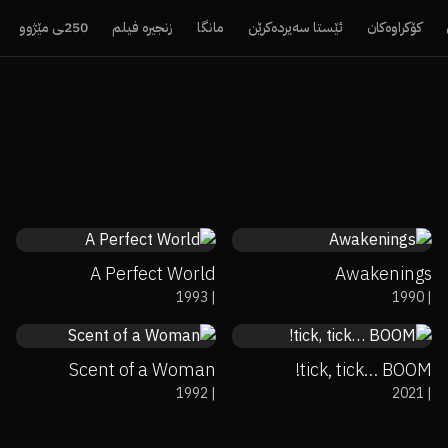
کۆکراوەکان
ئێستا سەیردەکرێن
مانگا
زنجیرە فیلم
250ـی مێژوو
71%
78%
7.5
74%
81%
7.8
A Perfect World
Awakenings
59%
89%
8
74%
7.6
1993
|
1990
|
Scent of a Woman
tick, tick… BOOM!
1992
|
2021
|