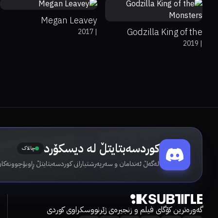
Megan Leavey
Godzilla King of the
2017
|
2019
|
Monsters
کوردسەبتایتڵ لە دیسکۆرد
چالاک
لەگەڵ ئەندامان و سەرپەرشتیارانی کوردسەبتایتڵ ڕاوبۆچوونەکان
گەورەترین کۆگای فیلم و زنجیرەی ژێرنووسکراوی کوردی