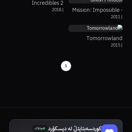
Incredibles 2
Mission: Impossible -
2018
|
60%
50%
6.4
2011
|
Ghost Protocol
Tomorrowland
2015
|
1
کوردسەبتایتڵ لە دیسکۆرد
چالاک