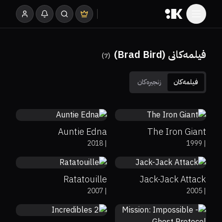
فیلمەکانی (Brad Bird)
)
7
(
فیلمەکان
زنجیرەکان
7.2
85%
96%
8.1
Auntie Edna
The Iron Giant
96%
96%
8
0%
0%
7.6
2018
|
1999
|
Ratatouille
Jack-Jack Attack
80%
94%
7.6
2007
|
2005
|
73%
93%
7.4