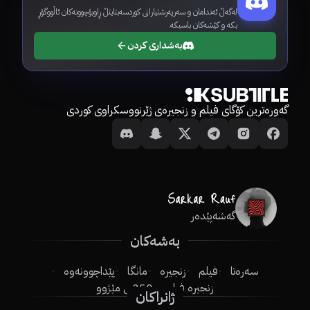
لەگەڵ ئەندامان و سەرپەرشتیارانی کوردسەبتایتڵ ڕاوبۆچوونەکان ئاڵووگۆڕ
بکە و کێشەکان باسبکە.
بەشداری کردن
گەورەترین کۆگای فیلم و زنجیرەی ژێرنووسکراوی کوردی
گەشەپێدەر
بەشەکان
سەرەتا
فیلم
زنجیرە
مانگا
پێداچوونەوە
زنجیرە فیلم
250ـی مێژوو
ژانراکان