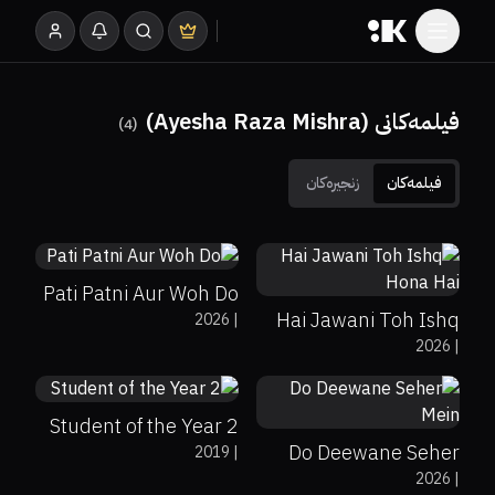
فیلمەکانی (Ayesha Raza Mishra)
)
4
(
فیلمەکان
زنجیرەکان
0%
0%
6.5
0%
0%
4.8
Pati Patni Aur Woh Do
Hai Jawani Toh Ishq
2026
|
7%
2.3
2026
|
Hona Hai
0%
0%
8
Student of the Year 2
Do Deewane Seher
2019
|
2026
|
Mein