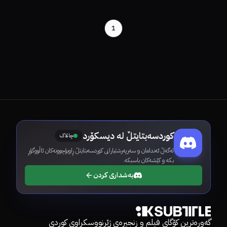
1
کوردسەبتایتڵ لە دیسکۆرد
چالاک
لەگەڵ ئەندامان و سەرپەرشتیارانی کوردسەبتایتڵ ڕاوبۆچوونەکان ئاڵووگۆڕ
بکە و کێشەکان باسبکە.
بەشداری کردن
گەورەترین کۆگای فیلم و زنجیرەی ژێرنووسکراوی کوردی