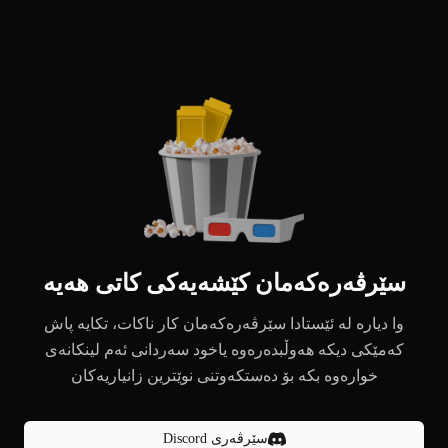
سێرڤەرەکەمان کێشەیەکی کاتی هەیە
وا دیارە لە ئێستادا سێرڤەرەکەمان کار ناکات، تکایە پاش
کەمێکی دیکە هەوڵبدەرەوە یاخود سەردانی ئەم لینکانەی
خوارەوە بکە بۆ دەستکەوتنی نوێترین زانیاریەکان
سێرڤەری Discord