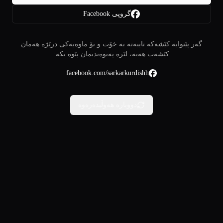
گروپی Facebook
گەر پێتوایە کێشەکە تایبەتە بە خۆت و بۆ ماوەیەکی درێژە هەمان
کێشەت هەیە، لێرە پەیوەندیمان پێوە بکە:
facebook.com/sarkarkurdishh
دووبارە هەوڵبدەرەوە