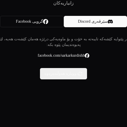
زانیاریەکان
سێرڤەری Discord
گروپی Facebook
 پێتوایە کێشەکە تایبەتە بە خۆت و بۆ ماوەیەکی درێژە هەمان کێشەت هەیە، لێ
پەیوەندیمان پێوە بکە:
facebook.com/sarkarkurdishh
دووبارە هەوڵبدەرەوە