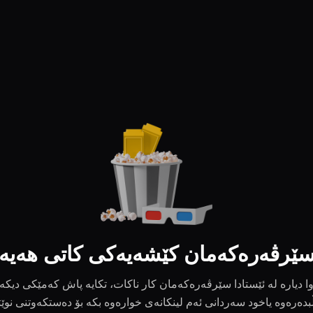
ێرڤەرەکەمان کێشەیەکی کاتی هەیە
ا دیارە لە ئێستادا سێرڤەرەکەمان کار ناکات، تکایە پاش کەمێکی دیکە
بدەرەوە یاخود سەردانی ئەم لینکانەی خوارەوە بکە بۆ دەستکەوتنی نوێ