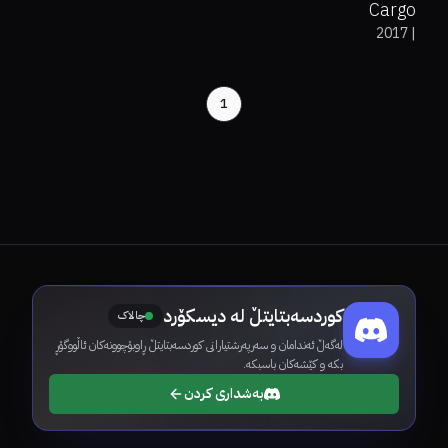
Cargo
2017
|
1
کوردسەبتایتڵ لە دیسکۆرد
چالاک
لەگەڵ ئەندامان و سەرپەرشتیارانی کوردسەبتایتڵ ڕاوبۆچوونەکان ئاڵووگۆڕ
بکە و کێشەکان باسبکە.
بەشداری کردن