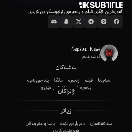
گەورەترین کۆگای فیلم و زنجیرەی ژێرنووسکراوی کوردی
گەشەپێدەر
بەشەکان
سەرەتا
فیلم
زنجیرە
مانگا
پێداچوونەوە
زنجیرە فیلم
250ـی مێژوو
ژانراکان
زیاتر
ستافەکەمان
دەربارەی ئێمە
یاسا و مەرجەکان
پەیوەندی کردن