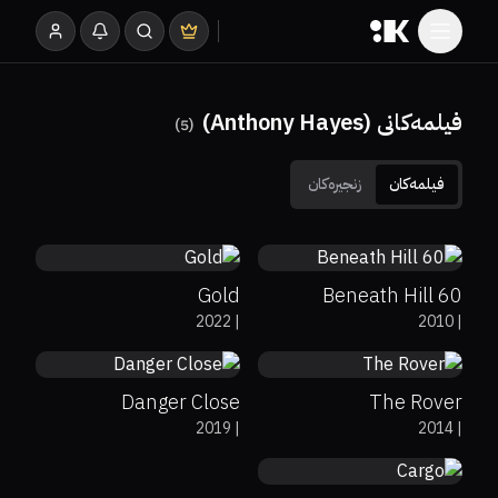
فیلمەکانی (Anthony Hayes)
)
5
(
فیلمەکان
زنجیرەکان
86%
5.4
0%
83%
7
Gold
Beneath Hill 60
0%
71%
6.9
64%
66%
6.4
2022
|
2010
|
Danger Close
The Rover
65%
57%
6.3
2019
|
2014
|