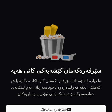
سێرڤەرەکەمان کێشەیەکی کاتی هەیە
وا دیارە لە ئێستادا سێرڤەرەکەمان کار ناکات، تکایە پاش
کەمێکی دیکە هەوڵبدەرەوە یاخود سەردانی ئەم لینکانەی
خوارەوە بکە بۆ دەستکەوتنی نوێترین زانیاریەکان
سێرڤەری Discord