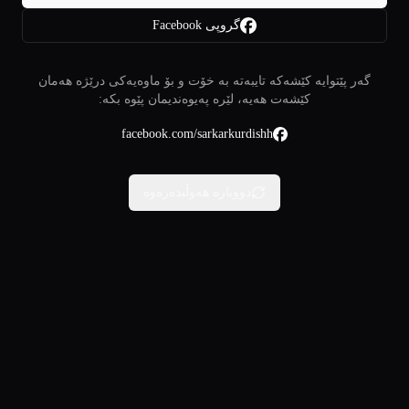
گروپی Facebook
گەر پێتوایە کێشەکە تایبەتە بە خۆت و بۆ ماوەیەکی درێژە هەمان
کێشەت هەیە، لێرە پەیوەندیمان پێوە بکە:
facebook.com/sarkarkurdishh
دووبارە هەوڵبدەرەوە