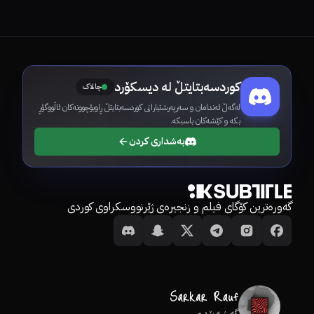
کوردسەبتایتڵ لە دیسکۆرد
چالاک
لەگەڵ ئەندامان و سەرپەرشتیارانی کوردسەبتایتڵ ڕاوبۆچوونەکان ئاڵووگۆڕ
بکە و کێشەکان باسبکە.
بەشداری کردن
گەورەترین کۆگای فیلم و زنجیرەی ژێرنووسکراوی کوردی
گەشەپێدەر