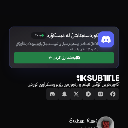
کوردسەبتایتڵ لە دیسکۆرد
چالاک
لەگەڵ ئەندامان و سەرپەرشتیارانی کوردسەبتایتڵ ڕاوبۆچوونەکان ئاڵووگۆڕ
بکە و کێشەکان باسبکە.
بەشداری کردن
گەورەترین کۆگای فیلم و زنجیرەی ژێرنووسکراوی کوردی
گەشەپێدەر