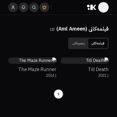
فیلمەکانی (Aml Ameen)
)
2
(
فیلمەکان
زنجیرەکان
57%
65%
6.8
66%
89%
5.8
The Maze Runner
Till Death
2014
|
2021
|
1