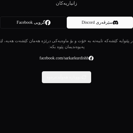
زانیاریەکان
سێرڤەری Discord
گروپی Facebook
 پێتوایە کێشەکە تایبەتە بە خۆت و بۆ ماوەیەکی درێژە هەمان کێشەت هەیە، لێ
پەیوەندیمان پێوە بکە:
facebook.com/sarkarkurdishh
دووبارە هەوڵبدەرەوە