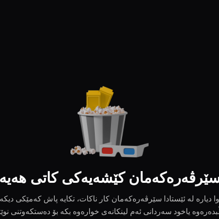
ێرڤەرەکەمان کێشەیەکی کاتی هەیە
ا دیارە لە ئێستادا سێرڤەرەکەمان کار ناکات، تکایە پاش کەمێکی دیکە
بدەرەوە یاخود سەردانی ئەم لینکانەی خوارەوە بکە بۆ دەستکەوتنی نوێ