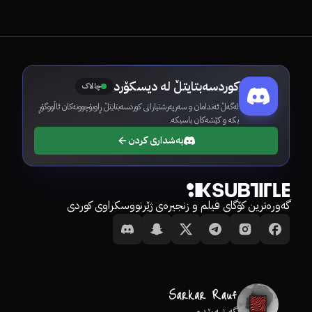
کوردسەبتایتڵ لە دیسکۆرد
چالاک
لەگەڵ ئەندامان و سەرپەرشتیارانی کوردسەبتایتڵ ڕاوبۆچوونەکان ئاڵووگۆڕ
بکە و کێشەکان باسبکە.
بەشداری کردن
گەورەترین کۆگای فیلم و زنجیرەی ژێرنووسکراوی کوردی
گەشەپێدەر