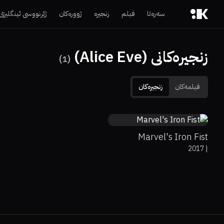
سەرەتا
فیلم
زنجیرە
ژوورەکان
ژێرنووسی ئینگلیزی
زنجیرەکانی (Alice Eve)
)
1
(
فیلمەکان
زنجیرەکان
6.5
Marvel's Iron Fist
2017
|