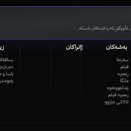
 ئاڵووگۆڕ بکە و کێشەکان باسبکە.
بەشەکان
ژانراکان
زی
سەرەتا
ستافەکە
فیلم
دەربارەی
زنجیرە
یاسا و 
مانگا
پەیوەند
پێداچوونەوە
زنجیرە فیلم
250ـی مێژوو