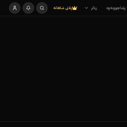
پێداچوونەوە
زیاتر
پلانی شاهانە