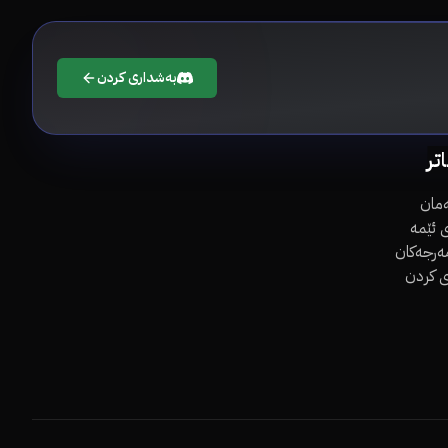
بەشداری کردن
اتر
مان
 ئێمە
مەرجەکان
ی کردن