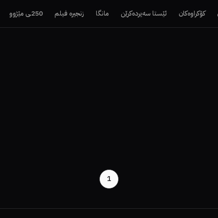
کۆکراوەکان
ئێستا سەیردەکرێن
مانگا
زنجیرە فیلم
250ـی مێژوو
1