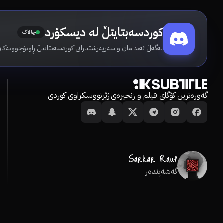
کوردسەبتایتڵ لە دیسکۆرد
چالاک
لەگەڵ ئەندامان و سەرپەرشتیارانی کوردسەبتایتڵ ڕاوبۆچوونەکان
گەورەترین کۆگای فیلم و زنجیرەی ژێرنووسکراوی کوردی
گەشەپێدەر