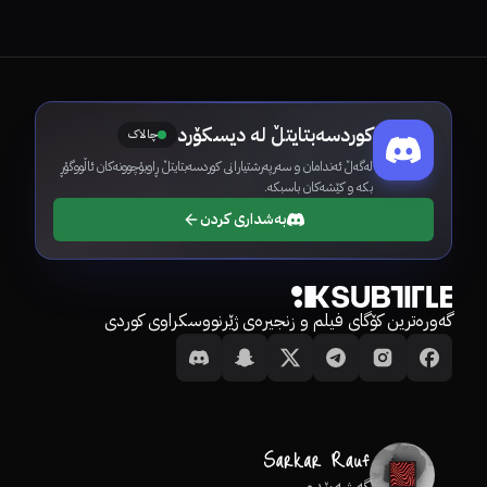
کوردسەبتایتڵ لە دیسکۆرد
چالاک
لەگەڵ ئەندامان و سەرپەرشتیارانی کوردسەبتایتڵ ڕاوبۆچوونەکان ئاڵووگۆڕ
بکە و کێشەکان باسبکە.
بەشداری کردن
گەورەترین کۆگای فیلم و زنجیرەی ژێرنووسکراوی کوردی
گەشەپێدەر