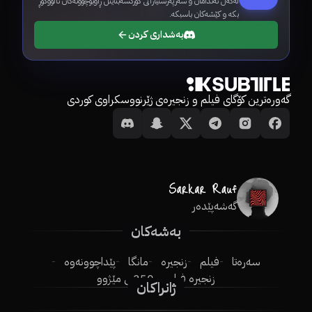
لەگەڵ ئەندامان و سەرپەرشتیارانی کوردسەبتایتڵ ڕاوبۆچوونەکان ئاڵووگۆڕ
بکە و کێشەکان باسبکە.
بەشداری کردن
گەورەترین کۆگای فیلم و زنجیرەی ژێرنووسکراوی کوردی
گەشەپێدەر
بەشەکان
سەرەتا
فیلم
زنجیرە
مانگا
پێداچوونەوە
زنجیرە فیلم
250ـی مێژوو
ژانراکان