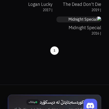
Logan Lucky
The Dead Don't Die
76%
83%
6.6
2017
|
2019
|
Midnight Special
2016
|
1
کوردسەبتایتڵ لە دیسکۆرد
چالاک