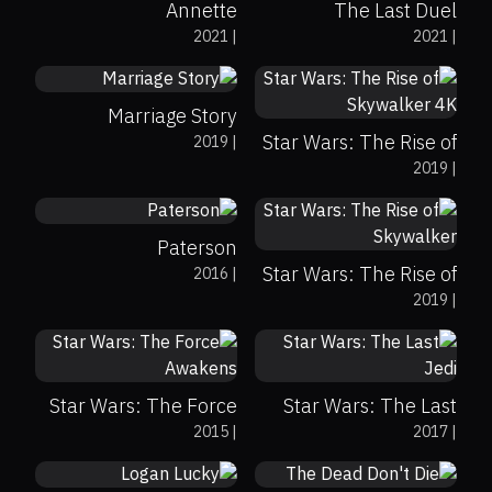
Annette
The Last Duel
94%
95%
8
2021
|
2021
|
53%
52%
6.7
Marriage Story
Star Wars: The Rise of
2019
|
90%
96%
7.4
2019
|
Skywalker 4K
53%
52%
6.7
Paterson
Star Wars: The Rise of
2016
|
2019
|
Skywalker
80%
93%
7.9
84%
90%
7
Star Wars: The Force
Star Wars: The Last
78%
92%
7
53%
55%
5.5
2015
|
2017
|
Awakens
Jedi