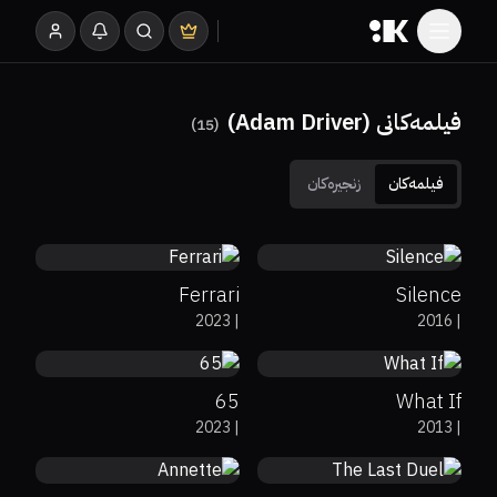
فیلمەکانی (Adam Driver)
)
15
(
فیلمەکان
زنجیرەکان
71%
6.6
79%
83%
7.2
Ferrari
Silence
40%
34%
5.7
59%
74%
6.8
2023
|
2016
|
65
What If
66%
6.5
67%
85%
7.5
2023
|
2013
|