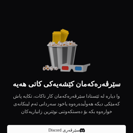
سێرڤەرەکەمان کێشەیەکی کاتی هەیە
وا دیارە لە ئێستادا سێرڤەرەکەمان کار ناکات، تکایە پاش
کەمێکی دیکە هەوڵبدەرەوە یاخود سەردانی ئەم لینکانەی
خوارەوە بکە بۆ دەستکەوتنی نوێترین زانیاریەکان
سێرڤەری Discord