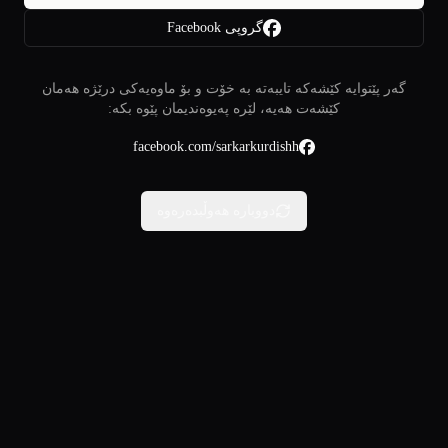
گروپی Facebook
گەر پێتوایە کێشەکە تایبەتە بە خۆت و بۆ ماوەیەکی درێژە هەمان
کێشەت هەیە، لێرە پەیوەندیمان پێوە بکە:
facebook.com/sarkarkurdishh
دووبارە هەوڵبدەرەوە