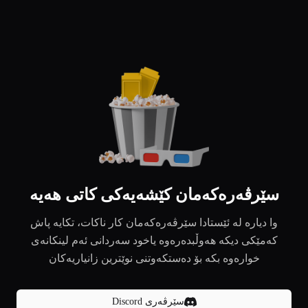
سێرڤەرەکەمان کێشەیەکی کاتی هەیە
وا دیارە لە ئێستادا سێرڤەرەکەمان کار ناکات، تکایە پاش
کەمێکی دیکە هەوڵبدەرەوە یاخود سەردانی ئەم لینکانەی
خوارەوە بکە بۆ دەستکەوتنی نوێترین زانیاریەکان
سێرڤەری Discord