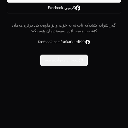
گروپی Facebook
گەر پێتوایە کێشەکە تایبەتە بە خۆت و بۆ ماوەیەکی درێژە هەمان
کێشەت هەیە، لێرە پەیوەندیمان پێوە بکە:
facebook.com/sarkarkurdishh
دووبارە هەوڵبدەرەوە