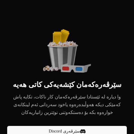
سێرڤەرەکەمان کێشەیەکی کاتی هەیە
وا دیارە لە ئێستادا سێرڤەرەکەمان کار ناکات، تکایە پاش
کەمێکی دیکە هەوڵبدەرەوە یاخود سەردانی ئەم لینکانەی
خوارەوە بکە بۆ دەستکەوتنی نوێترین زانیاریەکان
سێرڤەری Discord