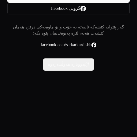
گروپی Facebook
گەر پێتوایە کێشەکە تایبەتە بە خۆت و بۆ ماوەیەکی درێژە هەمان
کێشەت هەیە، لێرە پەیوەندیمان پێوە بکە:
facebook.com/sarkarkurdishh
دووبارە هەوڵبدەرەوە