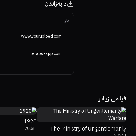
دابەزاندن
ناو
www.yourupload.com
teraboxapp.com
6.4
فیلمی زیاتر
69%
6.8
1920
The Ministry of Ungentlemanly
2008
|
2024
|