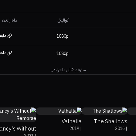
کوالێتی
دابەزاندن
دابە
1080p
دابە
1080p
سێرڤەرەکانی دابەزاندن
5.2
59%
78%
6.3
5.8
Valhalla
The Shallows
ancy's Without
2019
|
2016
|
2021
|