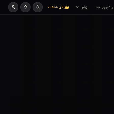
پێداچوونەوە
زیاتر
پلانی شاهانە