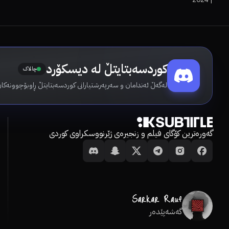
Warfare
کوردسەبتایتڵ لە دیسکۆرد
چالاک
لەگەڵ ئەندامان و سەرپەرشتیارانی کوردسەبتایتڵ ڕاوبۆچوونەکان
گەورەترین کۆگای فیلم و زنجیرەی ژێرنووسکراوی کوردی
گەشەپێدەر