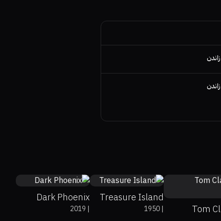
زاندن
زاندن
43%
23%
5.8
89%
0%
6.9
Dark Phoenix
Treasure Island
Tom Cl
2019
|
1950
|