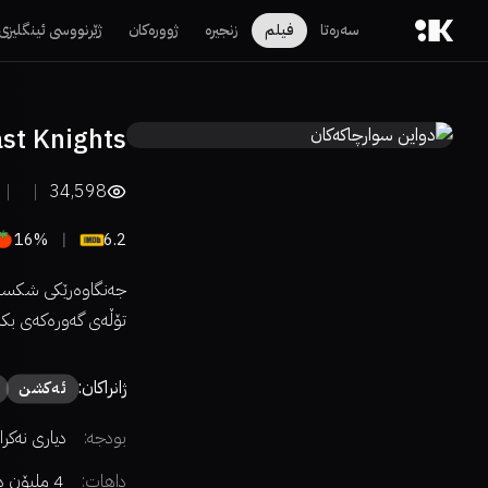
سەرەتا
فیلم
زنجیرە
ژوورەکان
ژێرنووسی ئینگلیزی
ast Knights
34,598
16%
6.2
جەنگاوەرێکی شکستخو
تۆڵەی گەورەکەی بکا
ژانراکان:
ئەكشن
بودجە:
دیاری نەکرا
داهات:
4 ملیۆن دۆلار