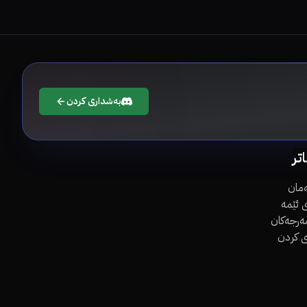
بەشداری کردن
اتر
مان
 ئێمە
مەرجەکان
ی کردن