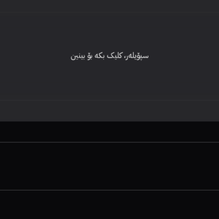
سپۆیلەر، کلیک بکە بۆ بینین