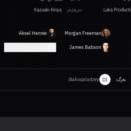
Luka Product
دەرهێنەر
:
Kazuaki Kiriya
Aksel Hennie
Morgan Freeman
James Babson
بینینی زیاتر
بەرگ
:
diakoqaladzey
DI