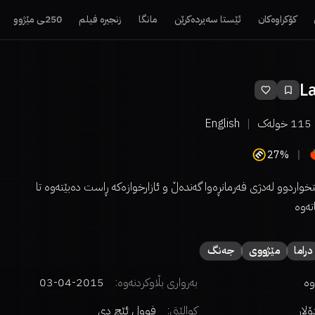
کۆکراوەکان
ئێستا سەیردەکرێن
مانگا
زنجیرە فیلم
250ـی مێژوو
L
115
خولەک
English
27%
اردوو لەدژی فەرمانڕەوا گەندەڵ و ئازارخوازەکە ڕاست دەبێتەوە تا
تەوە
دراما
مێژووی
جەنگ
وە
بەرواری بڵاوکردنەوە:
2015-04-03
کوالێتی:
فوول ئێچ دی