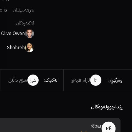
بەرهەمهێنان:
ions
ئەکتەرەکان:
Clive Owen
Shohreh
Aghdashloo
وەرگێڕان
:
ئارام فایەق
تەکنیک
:
شێخ بەڵێن
ئا
شێ
پێداچوونەوەکان
rẽbar
RẼ