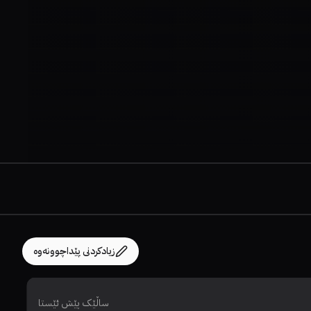
زیادکردنی پێداچوونەوە
ساڵێک پێش ئێستا