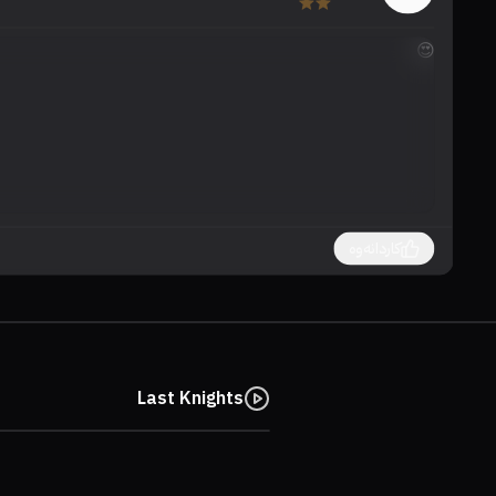
😍
کاردانەوە
Last Knights