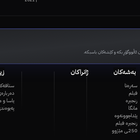
Remorse
 ئاڵووگۆڕ بکە و کێشەکان باسبکە.
بەشەکان
ژانراکان
زی
سەرەتا
ستافەکە
فیلم
دەربارەی
زنجیرە
یاسا و 
مانگا
پەیوەند
پێداچوونەوە
زنجیرە فیلم
250ـی مێژوو