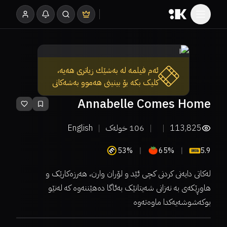
ئەم فیلمە لە بەشێك زیاتری هەیە،
کلیک بکە بۆ بینینی هەموو بەشەکانی
Annabelle Comes Home
113,825
106
خولەک
English
53%
65%
5.9
لەکاتی دایەنی کردنی کچی ئێد و لۆران وارن، هەرزەکارێک و
هاوڕێکەی بە نەزانی شەیتانێک بەئاگا دەهێننەوە کە لەنێو
بوکەشوشەیەکدا ماوەتەوە