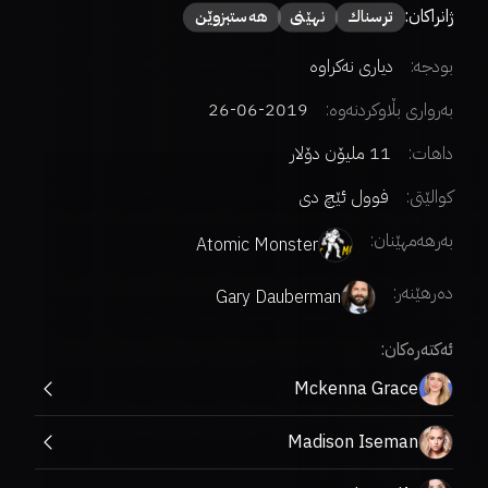
ژانراکان:
ترسناك
نهێنی
هەستبزوێن
بودجە:
دیاری نەکراوە
بەرواری بڵاوکردنەوە:
2019-06-26
داهات:
11 ملیۆن دۆلار
کوالێتی:
فوول ئێچ دی
بەرهەمهێنان:
Atomic Monster
دەرهێنەر
:
Gary Dauberman
ئەکتەرەکان:
Mckenna Grace
Madison Iseman