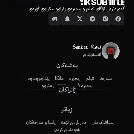
گەورەترین کۆگای فیلم و زنجیرەی ژێرنووسکراوی کوردی
گەشەپێدەر
بەشەکان
سەرەتا
فیلم
زنجیرە
مانگا
پێداچوونەوە
زنجیرە فیلم
250ـی مێژوو
ژانراکان
زیاتر
ستافەکەمان
دەربارەی ئێمە
یاسا و مەرجەکان
پەیوەندی کردن