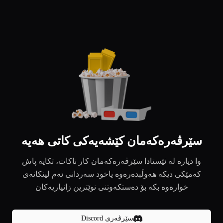
سێرڤەرەکەمان کێشەیەکی کاتی هەیە
وا دیارە لە ئێستادا سێرڤەرەکەمان کار ناکات، تکایە پاش
کەمێکی دیکە هەوڵبدەرەوە یاخود سەردانی ئەم لینکانەی
خوارەوە بکە بۆ دەستکەوتنی نوێترین زانیاریەکان
سێرڤەری Discord