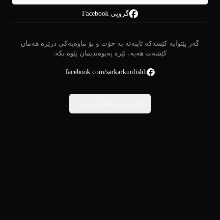
گروپی Facebook
گەر پێتوایە کێشەکە تایبەتە بە خۆت و بۆ ماوەیەکی درێژە هەمان
کێشەت هەیە، لێرە پەیوەندیمان پێوە بکە:
facebook.com/sarkarkurdishh
دووبارە هەوڵبدەرەوە