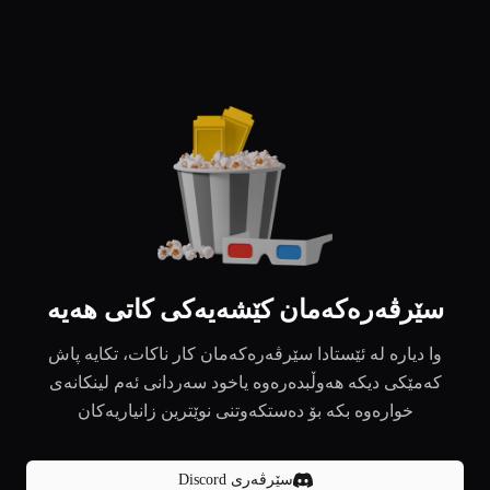
سێرڤەرەکەمان کێشەیەکی کاتی هەیە
وا دیارە لە ئێستادا سێرڤەرەکەمان کار ناکات، تکایە پاش
کەمێکی دیکە هەوڵبدەرەوە یاخود سەردانی ئەم لینکانەی
خوارەوە بکە بۆ دەستکەوتنی نوێترین زانیاریەکان
سێرڤەری Discord