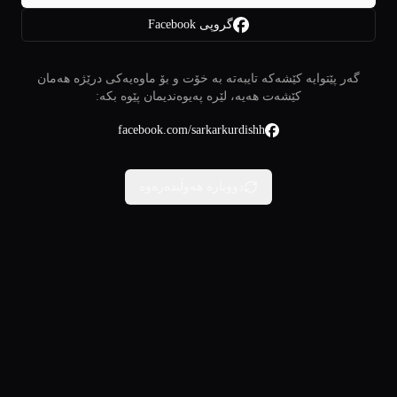
گروپی Facebook
گەر پێتوایە کێشەکە تایبەتە بە خۆت و بۆ ماوەیەکی درێژە هەمان
کێشەت هەیە، لێرە پەیوەندیمان پێوە بکە:
facebook.com/sarkarkurdishh
دووبارە هەوڵبدەرەوە