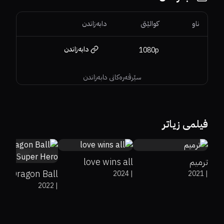
ناو
کوالێتی
دابەزاندن
دابەزاندن
1080p
سێرڤەرەکانی دابەزاندن
فیلمی زیاتر
65%
93%
7.2
0%
0%
5
ترمیم
love wins all
Dragon Ball
2024
|
2021
|
2022
|
Super: Super
Hero