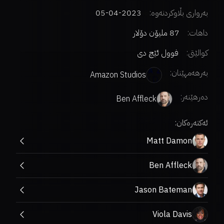
بەرواری بڵاوکردنەوە:
2023-04-05
داهات:
87 ملیۆن دۆلار
کوالێتی:
فوول ئێچ دی
بەرهەمهێنان:
Amazon Studios
دەرهێنەر
:
Ben Affleck
ئەکتەرەکان:
Matt Damon
Ben Affleck
Jason Bateman
Viola Davis