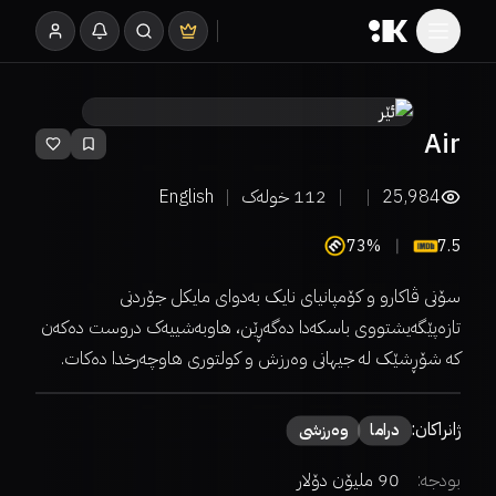
Air
25,984
112
خولەک
English
73%
7.5
سۆنی ڤاکارو و کۆمپانیای نایک بەدوای مایکل جۆردنی
تازەپێگەیشتووی باسکەدا دەگەڕێن، هاوبەشییەک دروست دەکەن
کە شۆڕشێک لە جیهانی وەرزش و کولتوری هاوچەرخدا دەکات.
ژانراکان:
دراما
وەرزشی
بودجە:
90 ملیۆن دۆلار