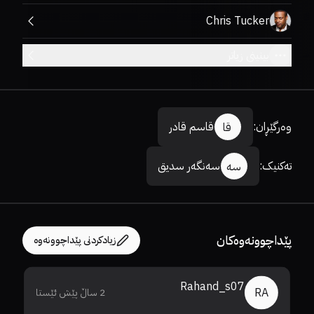
Chris Tucker
بینینی زیاتر
وەرگێڕان
:
قاسم قادر
قا
تەکنیک
:
سەنگەر سدیق
سە
پێداچوونەوەکان
زیادکردنی پێداچوونەوە
Rahand_s07
RA
2 ساڵ پێش ئێستا