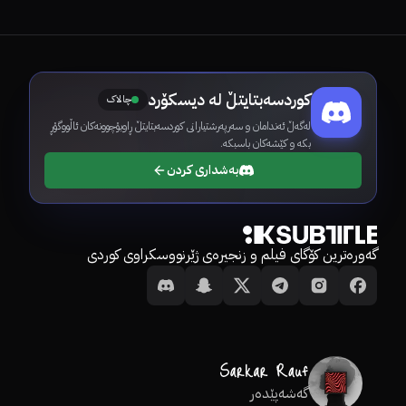
کوردسەبتایتڵ لە دیسکۆرد
چالاک
لەگەڵ ئەندامان و سەرپەرشتیارانی کوردسەبتایتڵ ڕاوبۆچوونەکان ئاڵووگۆڕ
بکە و کێشەکان باسبکە.
بەشداری کردن
گەورەترین کۆگای فیلم و زنجیرەی ژێرنووسکراوی کوردی
گەشەپێدەر