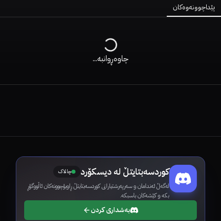
پێداچوونەوەکان
چاوەڕوانبە...
کوردسەبتایتڵ لە دیسکۆرد
چالاک
لەگەڵ ئەندامان و سەرپەرشتیارانی کوردسەبتایتڵ ڕاوبۆچوونەکان ئاڵووگۆڕ
بکە و کێشەکان باسبکە.
بەشداری کردن