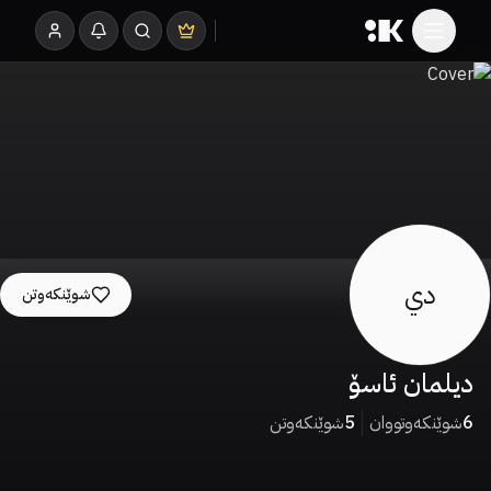
دي
شوێنکەوتن
ديلمان ئاسۆ
6
شوێنکەوتووان
5
شوێنکەوتن