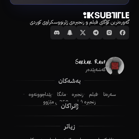
گەورەترین کۆگای فیلم و زنجیرەی ژێرنووسکراوی کوردی
گەشەپێدەر
بەشەکان
سەرەتا
فیلم
زنجیرە
مانگا
پێداچوونەوە
زنجیرە فیلم
250ـی مێژوو
ژانراکان
زیاتر