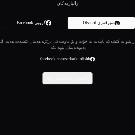
زانیاریەکان
سێرڤەری Discord
گروپی Facebook
 پێتوایە کێشەکە تایبەتە بە خۆت و بۆ ماوەیەکی درێژە هەمان کێشەت هەیە، لێ
پەیوەندیمان پێوە بکە:
facebook.com/sarkarkurdishh
دووبارە هەوڵبدەرەوە