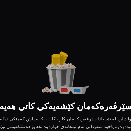
ێرڤەرەکەمان کێشەیەکی کاتی هەیە
ا دیارە لە ئێستادا سێرڤەرەکەمان کار ناکات، تکایە پاش کەمێکی دیکە
بدەرەوە یاخود سەردانی ئەم لینکانەی خوارەوە بکە بۆ دەستکەوتنی نوێ