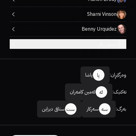
Sharni Vinson
Benny Urquidez
بینینی زیاتر
وەرگێڕان
:
پاشا
پا
تەکنیک
:
ئەمین کامەران
ئە
بەرگ
:
سەرکار
ستافی دیزاین
سە
ست