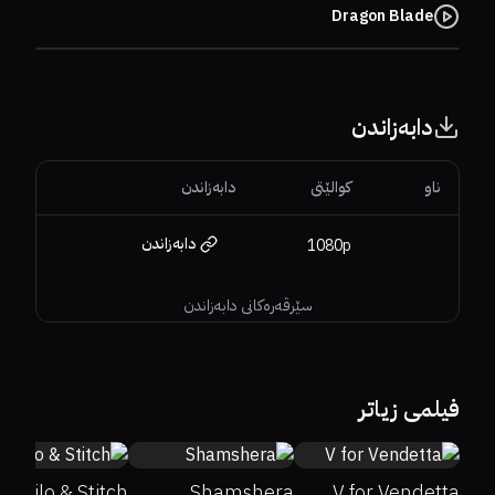
Dragon Blade
دابەزاندن
ناو
کوالێتی
دابەزاندن
دابەزاندن
1080p
سێرڤەرەکانی دابەزاندن
73%
86%
7.3
29%
5.1
62%
73%
8.2
فیلمی زیاتر
Lilo & Stitch
Shamshera
V for Vendetta