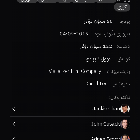
کۆری
بودجە:
65 ملیۆن دۆلار
بەرواری بڵاوکردنەوە:
2015-09-04
داهات:
122 ملیۆن دۆلار
کوالێتی:
فوول ئێچ دی
بەرهەمهێنان:
Visualizer Film Company
دەرهێنەر
:
Daniel Lee
ئەکتەرەکان:
Jackie Chan
John Cusack
Adrien Brody