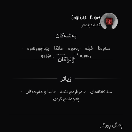
گەشەپێدەر
بەشەکان
سەرەتا
فیلم
زنجیرە
مانگا
پێداچوونەوە
زنجیرە فیلم
250ـی مێژوو
ژانراکان
زیاتر
ستافەکەمان
دەربارەی ئێمە
یاسا و مەرجەکان
پەیوەندی کردن
ڕەنگی ڕووکار