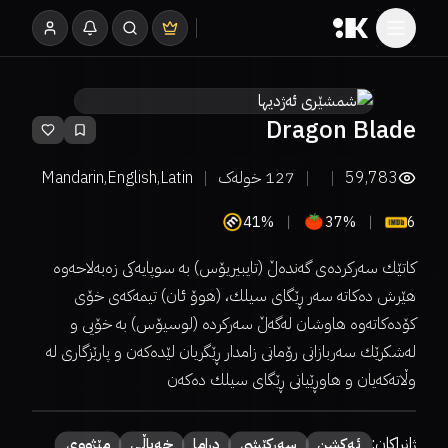
Dragon Blade
59,783
127
خولەک
Mandarin,English,Latin
41%
37%
6
كاتێك سەركردەی گەندەڵ (تایبیریۆس) بە سوپایەكی زەبەلاحەوە
هێرش دەكاتە سەر ڕێگای سیلك، (هوۆ ئان) تیمەكەی خۆی
كۆدەكاتەوە هاوشان لەگەڵ سەركردە (لوسیۆس) بە خۆیی و
لەشكرێك سەربازانی رۆمانی زامدار ڕێگریان لێدەكەن و پارێزگاری لە
وڵاتەكەیان و هاوڕێیانی ڕێگای سیلك دەكەن
ژانراکان:
ئەكشن
سەركێشی
دراما
خەیاڵی
مێژووی