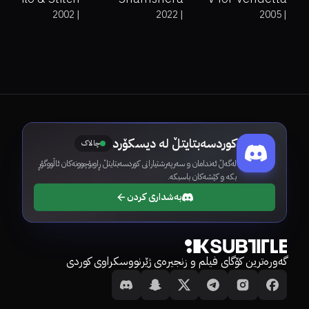
2002
|
2022
|
2005
|
کوردسەبتایتڵ لە دیسکۆرد
چالاک
لەگەڵ ئەندامان و سەرپەرشتیارانی کوردسەبتایتڵ ڕاوبۆچوونەکان ئاڵووگۆڕ
بکە و کێشەکان باسبکە.
بەشداری کردن
گەورەترین کۆگای فیلم و زنجیرەی ژێرنووسکراوی کوردی