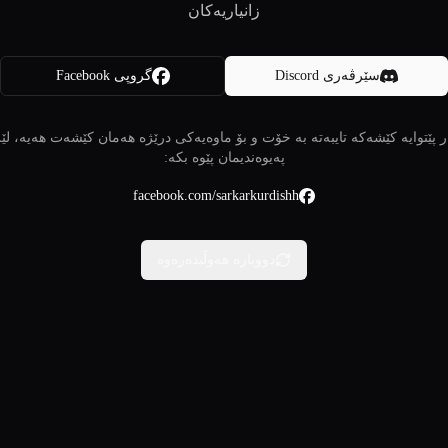
زانیاریەکان
سێرڤەری Discord
گروپی Facebook
 پێتوایە کێشەکە تایبەتە بە خۆت و بۆ ماوەیەکی درێژە هەمان کێشەت هەیە، لێ
پەیوەندیمان پێوە بکە:
facebook.com/sarkarkurdishh
دووبارە هەوڵبدەرەوە