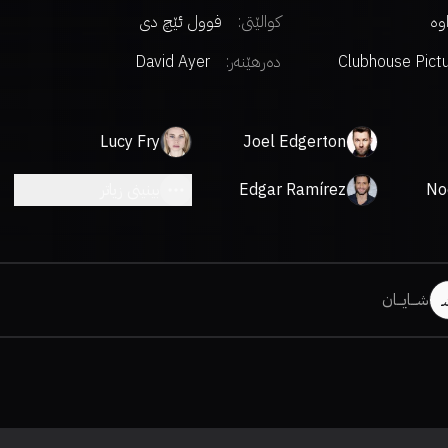
اوە
کوالێتی:
فوول ئێچ دی
Clubhouse Pict
دەرهێنەر
:
David Ayer
Lucy Fry
Joel Edgerton
No
Edgar Ramírez
بینینی زیاتر
شـــایـــان
ـ