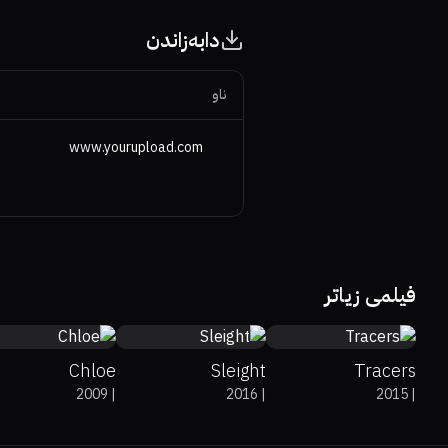
دابەزاندن
ناو
www.yourupload.com
48%
51%
6.3
62%
77%
5.9
45%
24%
5.6
فیلمی زیاتر
Chloe
Sleight
Tracers
2009
|
2016
|
2015
|