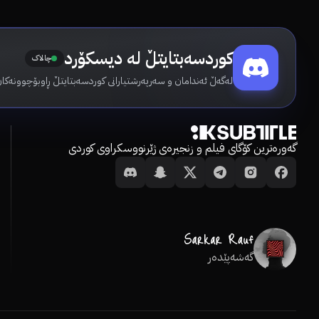
کوردسەبتایتڵ لە دیسکۆرد
چالاک
لەگەڵ ئەندامان و سەرپەرشتیارانی کوردسەبتایتڵ ڕاوبۆچوونەکان
گەورەترین کۆگای فیلم و زنجیرەی ژێرنووسکراوی کوردی
گەشەپێدەر