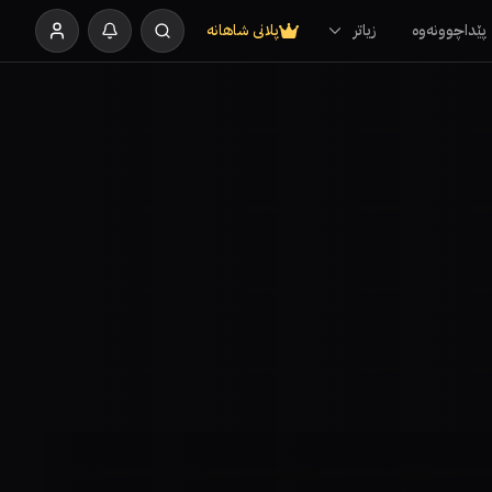
پێداچوونەوە
زیاتر
پلانی شاهانە