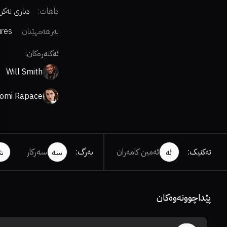
داهات:
دیاری نەکر
بەرهەمهێنان:
ures
ئەکتەرەکان:
Will Smith
omi Rapace
تەکنیک
:
ئەمین کامەران
بەرگ
:
سەرکار
ئە
سە
ش
پێداچوونەوەکان