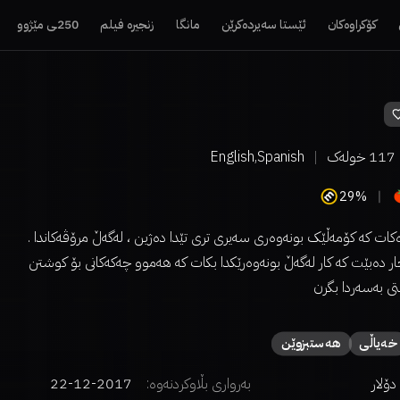
کۆکراوەکان
ئێستا سەیردەکرێن
مانگا
زنجیرە فیلم
250ـی مێژوو
117
خولەک
English,Spanish
29%
ت کە کۆمەڵێک بونەوەری سەیری تری تێدا دەژین ، لەگەڵ مرۆڤەکاندا .
ر دەبێت کە کار لەگەڵ بونەوەرێکدا بکات کە هەموو چەکەکانی بۆ کوشتن
ی بەسەردا بگرن
خەیاڵی
هەستبزوێن
بەرواری بڵاوکردنەوە:
2017-12-22