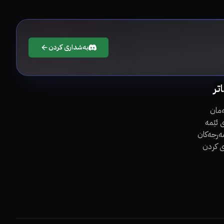
بەشداری کردن
اتر
مان
 ئێمە
مەرجەکان
ی کردن