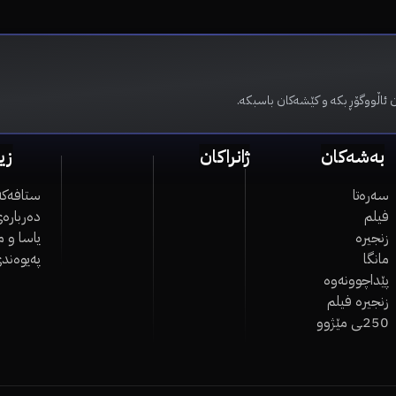
 ئاڵووگۆڕ بکە و کێشەکان باسبکە.
بەشەکان
ژانراکان
زی
سەرەتا
ستافەکە
فیلم
دەربارەی
زنجیرە
یاسا و 
مانگا
پەیوەند
پێداچوونەوە
زنجیرە فیلم
250ـی مێژوو