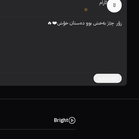
ئارام
ئا
زۆر  چێژ بەخش بوو دەستان خۆش❤️🔥
کاردانەوە
Bright