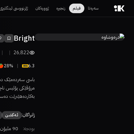
سەرەتا
فیلم
زنجیرە
ژوورەکان
ژێرنووسی ئینگلیزی
Bright
26,822
28%
6.3
باسی سەردەمێک دەکا
مرۆڤێکی پۆلیس ناچا
بەکاردەهێنرێت دەست
ژانراکان:
ئەكشن
بودجە:
90 ملیۆن دۆلار