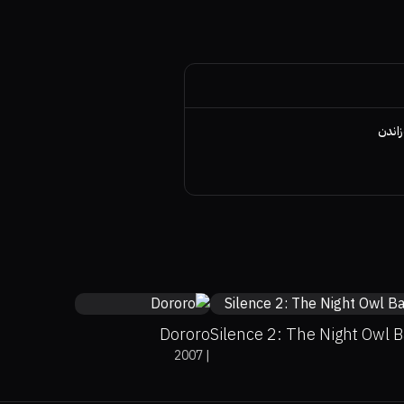
زاندن
0%
0%
6.4
Dororo
Silence 2: The Night Owl 
2007
|