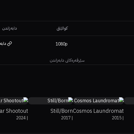
کوالێتی
دابەزاندن
دابە
1080p
سێرڤەرەکانی دابەزاندن
63%
68%
5.4
0%
0%
7.1
Bar Shootout
Still/Born
Cosmos Laundromat
2024
|
2017
|
2015
|