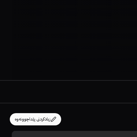
زیادکردنی پێداچوونەوە