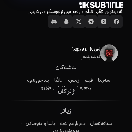
گەورەترین کۆگای فیلم و زنجیرەی ژێرنووسکراوی کوردی
گەشەپێدەر
بەشەکان
سەرەتا
فیلم
زنجیرە
مانگا
پێداچوونەوە
زنجیرە فیلم
250ـی مێژوو
ژانراکان
زیاتر
ستافەکەمان
دەربارەی ئێمە
یاسا و مەرجەکان
پەیوەندی کردن