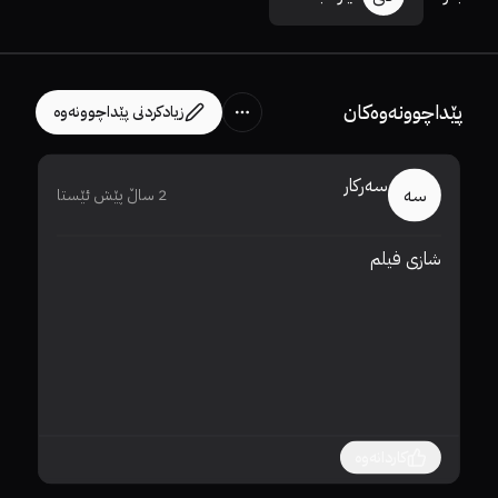
پێداچوونەوەکان
زیادکردنی پێداچوونەوە
سەرکار
سە
2 ساڵ پێش ئێستا
شازی فیلم 
فی
کاردانەوە