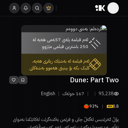
ئەم فیلمە پلەی 57ـەمی هەیە لە
250 باشترین فیلمی مێژوو
ئەم فیلمە لە بەشێك زیاتری هەیە،
کلیک بکە بۆ بینینی هەموو بەشەکانی
Dune: Part Two
95,238
167
خولەک
English
93%
8.8
پۆڵ ئەترێدیس لەگەڵ چانی و فرێمن یەکدەگرێت لەکاتێکدا بەدوای
تۆڵەسەندنەوەدا دەگەڕێت لەو کەسانەی کە بنەماڵەکەیان