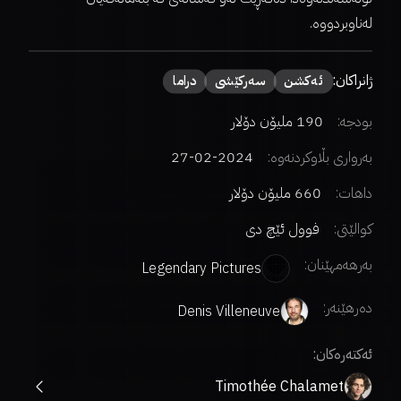
لەناوبردووە.
ژانراکان:
ئەكشن
سەركێشی
دراما
بودجە:
190 ملیۆن دۆلار
بەرواری بڵاوکردنەوە:
2024-02-27
داهات:
660 ملیۆن دۆلار
کوالێتی:
فوول ئێچ دی
بەرهەمهێنان:
Legendary Pictures
دەرهێنەر
:
Denis Villeneuve
ئەکتەرەکان:
Timothée Chalamet