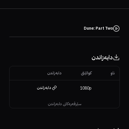
Dune: Part Two
دابەزاندن
ناو
کوالێتی
دابەزاندن
دابەزاندن
1080p
سێرڤەرەکانی دابەزاندن
64%
8.1