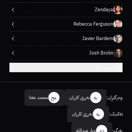
Zendaya
Rebecca Ferguson
Javier Bardem
Josh Brolin
بینینی زیاتر
وەرگێڕان
:
بەرزی کارزان
محمد عەتا
بە
مح
تەکنیک
:
بەرزی کارزان
بە
بەرگ
:
دیار عبداللە
دی