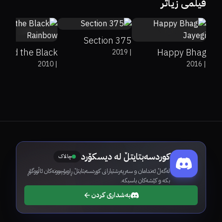
فیلمی زیاتر
49%
59%
6
0%
83%
6.4
Section 375
yond the Black
Happy Bhag
2019
|
2010
|
2016
|
Rainbow
Jayegi
کوردسەبتایتڵ لە دیسکۆرد
چالاک
لەگەڵ ئەندامان و سەرپەرشتیارانی کوردسەبتایتڵ ڕاوبۆچوونەکان ئاڵووگۆڕ
بکە و کێشەکان باسبکە.
بەشداری کردن