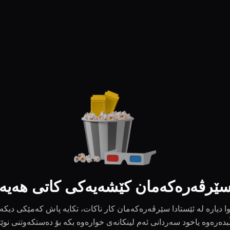
ێرڤەرەکەمان کێشەیەکی کاتی هەیە
ا دیارە لە ئێستادا سێرڤەرەکەمان کار ناکات، تکایە پاش کەمێکی دیکە
بدەرەوە یاخود سەردانی ئەم لینکانەی خوارەوە بکە بۆ دەستکەوتنی نوێ