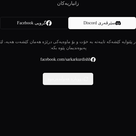
زانیاریەکان
سێرڤەری Discord
گروپی Facebook
 پێتوایە کێشەکە تایبەتە بە خۆت و بۆ ماوەیەکی درێژە هەمان کێشەت هەیە، لێ
پەیوەندیمان پێوە بکە:
facebook.com/sarkarkurdishh
دووبارە هەوڵبدەرەوە