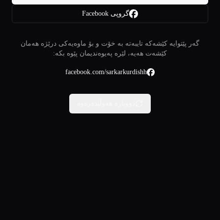
گروپی Facebook
گەر پێتوایە کێشەکە تایبەتە بە خۆت و بۆ ماوەیەکی درێژە هەمان
کێشەت هەیە، لێرە پەیوەندیمان پێوە بکە:
facebook.com/sarkarkurdishh
دووبارە هەوڵبدەرەوە