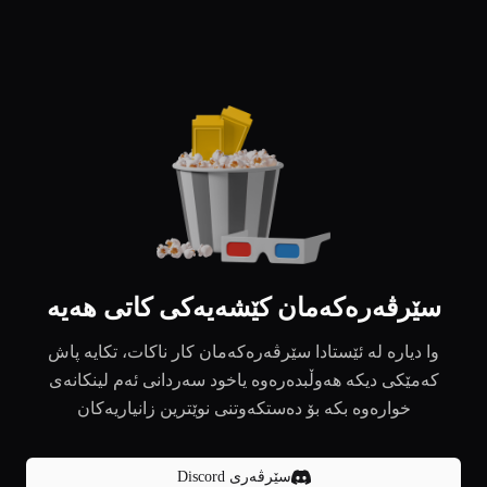
سێرڤەرەکەمان کێشەیەکی کاتی هەیە
وا دیارە لە ئێستادا سێرڤەرەکەمان کار ناکات، تکایە پاش
کەمێکی دیکە هەوڵبدەرەوە یاخود سەردانی ئەم لینکانەی
خوارەوە بکە بۆ دەستکەوتنی نوێترین زانیاریەکان
سێرڤەری Discord