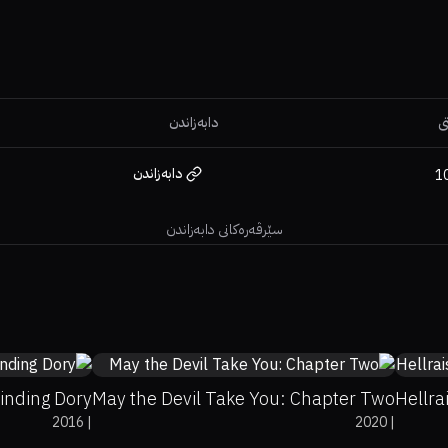
ی
دابەزاندن
دابەزاندن
1
سێرڤەرەکانی دابەزاندن
%
94%
7.3
6
inding Dory
May the Devil Take You: Chapter Two
Hellra
2016
|
2020
|