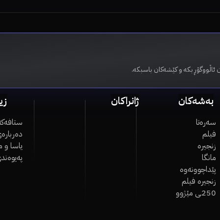
 ئاڵووگۆڕ بکە و کێشەکان باسبکە.
بەشەکان
ژانراکان
زی
سەرەتا
ستافەکە
فیلم
دەربارەی
زنجیرە
یاسا و 
مانگا
پەیوەند
پێداچوونەوە
زنجیرە فیلم
250ـی مێژوو