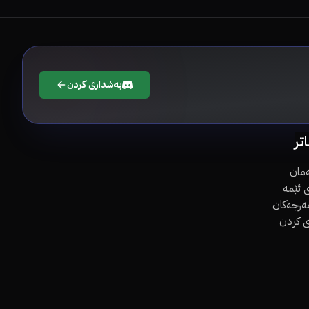
بەشداری کردن
اتر
مان
 ئێمە
مەرجەکان
ی کردن