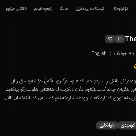
کۆکراوەکان
ئێستا سەیردەکرێن
مانگا
زنجیرە فیلم
250ـی مێژوو
Th
95
خولەک
English
ێوەبەرێکی بانکی ڕاستڕەو خەریکە هاوسەرگیری لەگەڵ خۆشەویستی ژیانی
ی لەلایەن چەند کەسانێکەوە تاڵان دەکرێت لە هەفتەی هاوسەرگیرییەکەیدا
انی داهاتووی کە تازە گەیشتوونەتە شارەکە،ئەو کەسانەن کە بانکەکەیان تاڵان
كۆمێدی
تاوانکاری