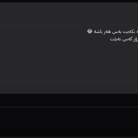
زۆر کەس نەبێت