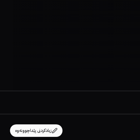
زیادکردنی پێداچوونەوە