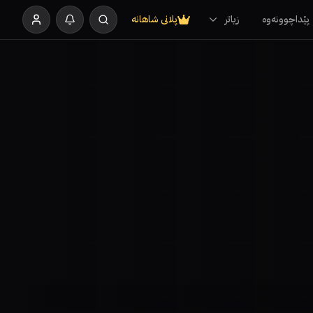
پێداچوونەوە
زیاتر
پلانی شاهانە