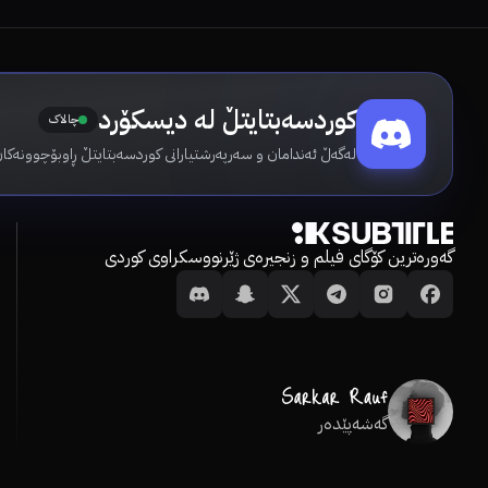
کوردسەبتایتڵ لە دیسکۆرد
چالاک
لەگەڵ ئەندامان و سەرپەرشتیارانی کوردسەبتایتڵ ڕاوبۆچوونەکان
گەورەترین کۆگای فیلم و زنجیرەی ژێرنووسکراوی کوردی
گەشەپێدەر