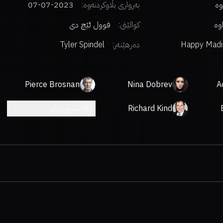
وە
بەرواری بڵاوکردنەوە:
2023-07-07
اوە
کوالێتی:
فوول ئێچ دی
Happy Madi
دەرهێنەر
:
Tyler Spindel
Product
Pierce Brosnan
Nina Dobrev
A
Richard Kind
بینینی زیاتر