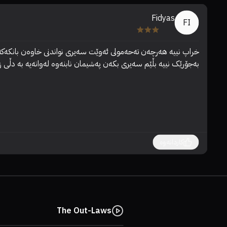
Fidyas
FI
بەجۆرێک نییە بڵێم سەیری بکەن پەشیمان نابنەوە لەوانەیە بە دڵی 
کاردانەوە
The Out-Laws