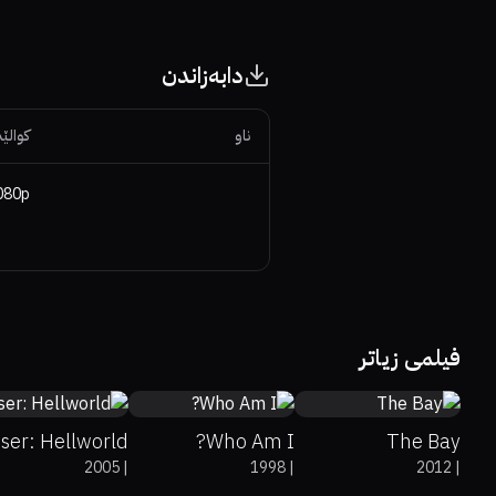
دابەزاندن
ناو
کوالێت
080p
undefined%
4.2
63%
6.8
65%
76%
5.7
فیلمی زیاتر
iser: Hellworld
Who Am I?
The Bay
2005
|
1998
|
2012
|