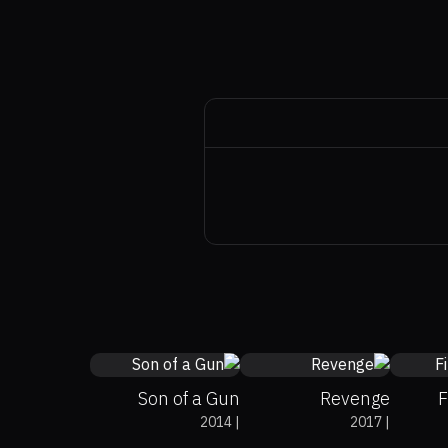
49%
62%
6.4
81%
0%
6.3
77
Son of a Gun
Revenge
F
2014
|
2017
|