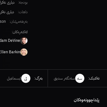
بودجە:
دیاری نەکرا
داهات:
دیاری نەکر
بەرهەمهێنان:
son
ions
ئەکتەرەکان:
dam DeVine
Ellen Barkin
تەکنیک
:
سەنگەر سدیق
بەرگ
:
ئیسماعیل
سە
ئی
پێداچوونەوەکان