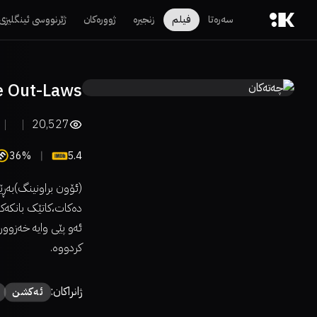
سەرەتا
فیلم
زنجیرە
ژوورەکان
ژێرنووسی ئینگلیزی
e Out-Laws
20,527
36%
5.4
(ئۆون براونینگ)بەڕ
دەکات،کاتێک بانکەکە
ئەو پێی وایە خەزوور
کردووە.
ژانراکان:
ئەكشن