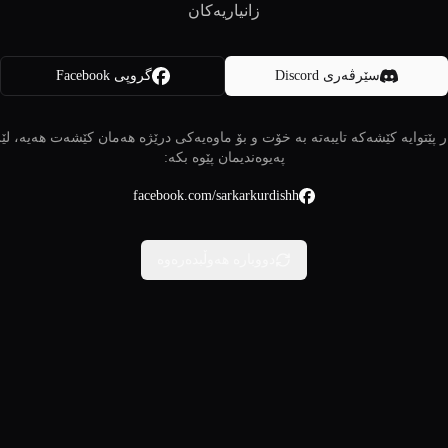
زانیاریەکان
سێرڤەری Discord
گروپی Facebook
 پێتوایە کێشەکە تایبەتە بە خۆت و بۆ ماوەیەکی درێژە هەمان کێشەت هەیە، لێ
پەیوەندیمان پێوە بکە:
facebook.com/sarkarkurdishh
دووبارە هەوڵبدەرەوە