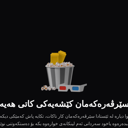
ێرڤەرەکەمان کێشەیەکی کاتی هەیە
ا دیارە لە ئێستادا سێرڤەرەکەمان کار ناکات، تکایە پاش کەمێکی دیکە
بدەرەوە یاخود سەردانی ئەم لینکانەی خوارەوە بکە بۆ دەستکەوتنی نوێ