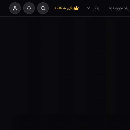
پێداچوونەوە
زیاتر
پلانی شاهانە