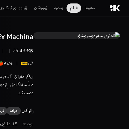
سەرەتا
فیلم
زنجیرە
ژوورەکان
ژێرنووسی ئینگلیزی
Ex Machina
39,488
92%
7.7
پرۆگرامەرێکی گەنج هە
هەڵسەنگاندنی ڕێژەی
دەستکرد
ژانراکان:
دراما
نهێ
بودجە:
15 ملیۆن دۆلار