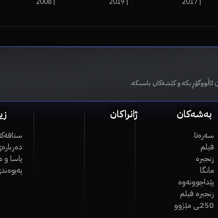
2008
|
2019
|
2017
|
 ئاڵووگۆڕ بکە و کێشەکان باسبکە.
بەشەکان
ژانراکان
زی
سەرەتا
ستافەکە
فیلم
دەربارەی
زنجیرە
یاسا و 
مانگا
پەیوەند
پێداچوونەوە
زنجیرە فیلم
250ـی مێژوو