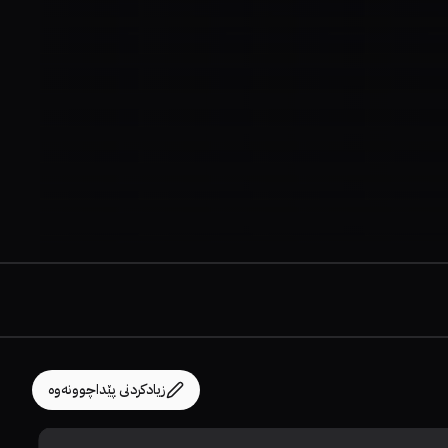
زیادکردنی پێداچوونەوە