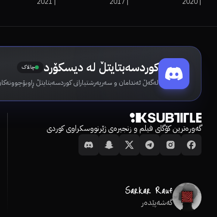
2021
|
2017
|
2020
|
کوردسەبتایتڵ لە دیسکۆرد
چالاک
لەگەڵ ئەندامان و سەرپەرشتیارانی کوردسەبتایتڵ ڕاوبۆچوونەکان
گەورەترین کۆگای فیلم و زنجیرەی ژێرنووسکراوی کوردی
گەشەپێدەر