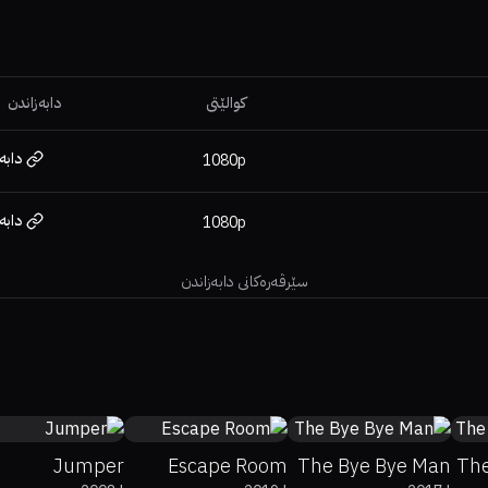
کوالێتی
دابەزاندن
دابە
1080p
دابە
1080p
سێرڤەرەکانی دابەزاندن
35%
15%
6.1
48%
51%
6.3
37%
18%
4.2
Jumper
Escape Room
The Bye Bye Man
The