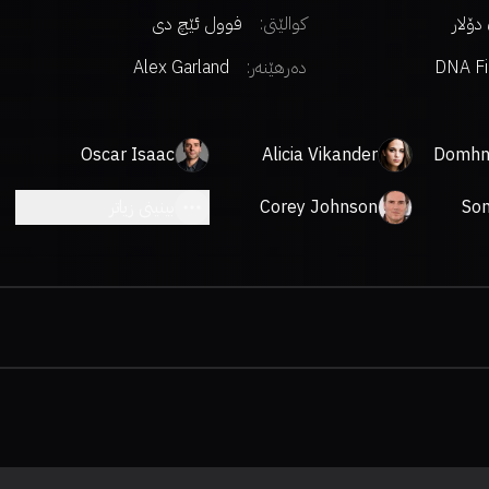
کوالێتی:
فوول ئێچ دی
DNA Fi
دەرهێنەر
:
Alex Garland
Oscar Isaac
Alicia Vikander
Domhna
So
Corey Johnson
بینینی زیاتر