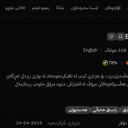
کۆکراوەکان
ئێستا سەیردەکرێن
مانگا
زنجیرە فیلم
250ـی مێژوو
108
خولەک
English
78%
ڵدەبژێردرێت بۆ بەژداری کردن لە تاقیکردنەوەیەك لە بواری زیرەکی لەڕێگەی
 هەڵسوکەوتەکانی مرۆڤ لە ئامێرێکی شێوە مرۆڤی خاوەن زیرەکییەکی
نی
زانستی خەیاڵی
هەستبزوێن
بەرواری بڵاوکردنەوە:
2015-04-24