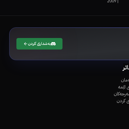
2009
|
بەشداری کردن
اتر
مان
 ئێمە
مەرجەکان
ی کردن