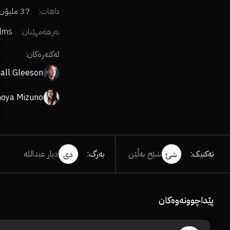
داهات:
37 ملیۆن دۆلار
بەرهەمهێنان:
lms
ئەکتەرەکان:
ll Gleeson
noya Mizuno
تەکنیک
:
شێخ بەڵێن
بەرگ
:
دیار عبداللە
شێ
دی
پێداچوونەوەکان