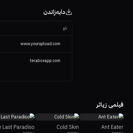
دابەزاندن
ناو
www.yourupload.com
teraboxapp.com
5.6
48%
6
5.4
فیلمی زیاتر
 Last Paradiso
Cold Skin
Ant Eater