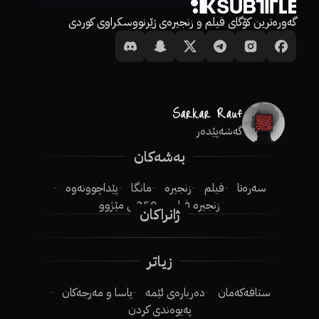
گەورەترین کۆگای فیلم و زنجیرەی ژێرنووسکراوی کوردی
گەشەپێدەر
بەشەکان
سەرەتا
فیلم
زنجیرە
مانگا
پێداچوونەوە
زنجیرە فیلم
250ـی مێژوو
ژانراکان
زیاتر
ستافەکەمان
دەربارەی ئێمە
یاسا و مەرجەکان
پەیوەندی کردن