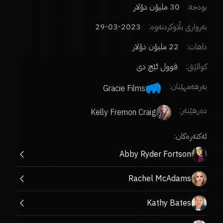
بودجە:
30 ملیۆن دۆلار
بەرواری بڵاوکردنەوە:
2023-03-29
داهات:
22 ملیۆن دۆلار
کوالێتی:
فوول ئێچ دی
بەرهەمهێنان:
Gracie Films
دەرهێنەر
:
Kelly Fremon Craig
ئەکتەرەکان:
Abby Ryder Fortson
Rachel McAdams
Kathy Bates