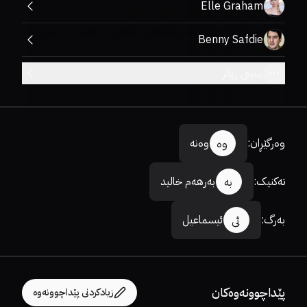
Elle Graham
Benny Safdie
بینینی زیاتر
وەرگێڕان
:
وەنە
وە
تەکنیک
:
بەرهەم خالید
بە
بەرگ
:
ئیسماعیل
ئی
پێداچوونەوەکان
زیادکردنی پێداچوونەوە