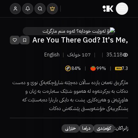
Are You There God? It's Me,
Margaret.
35,118
107
خولەک
English
84%
99%
7.3
مارگریتی تەمەن یازدە ساڵان دەچێتە شارۆچکەیەکی نوێ و دەست
دەکات بە بیرکردنەوە لە هەموو شتێک سەبارەت بە ژیان و
هاوڕێیەتی و هەرزەکاری. پشت بە دایکی باربارا دەبەستێت کە
پشتگیرییەکی خۆشەویستی پێشکەش دەکات
ژانراکان:
كۆمێدی
دراما
خێزانی