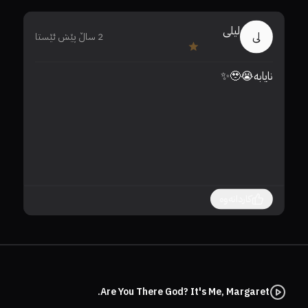
لیلی
لی
2 ساڵ پێش ئێستا
a 
نایابە😭🥹✨
❗️
کاردانەوە
Are You There God? It's Me, Margaret.