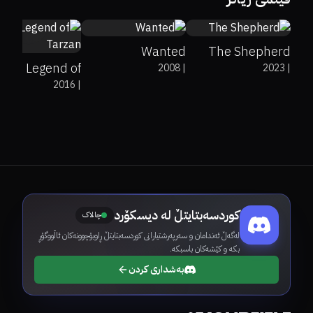
44%
36%
6.2
Wanted
The Shepherd
The Legend of
2008
|
2023
|
2016
|
Tarzan
کوردسەبتایتڵ لە دیسکۆرد
چالاک
لەگەڵ ئەندامان و سەرپەرشتیارانی کوردسەبتایتڵ ڕاوبۆچوونەکان ئاڵووگۆڕ
بکە و کێشەکان باسبکە.
بەشداری کردن