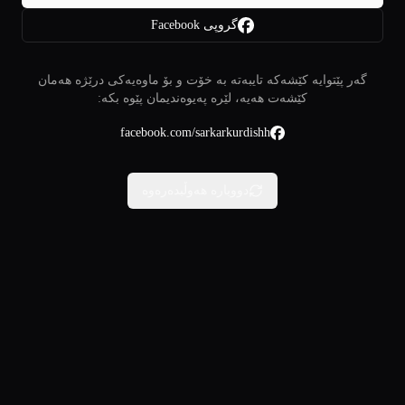
گروپی Facebook
گەر پێتوایە کێشەکە تایبەتە بە خۆت و بۆ ماوەیەکی درێژە هەمان
کێشەت هەیە، لێرە پەیوەندیمان پێوە بکە:
facebook.com/sarkarkurdishh
دووبارە هەوڵبدەرەوە