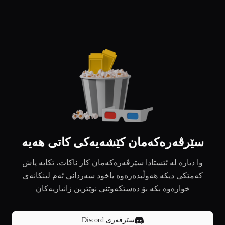
سێرڤەرەکەمان کێشەیەکی کاتی هەیە
وا دیارە لە ئێستادا سێرڤەرەکەمان کار ناکات، تکایە پاش
کەمێکی دیکە هەوڵبدەرەوە یاخود سەردانی ئەم لینکانەی
خوارەوە بکە بۆ دەستکەوتنی نوێترین زانیاریەکان
سێرڤەری Discord