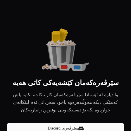
سێرڤەرەکەمان کێشەیەکی کاتی هەیە
وا دیارە لە ئێستادا سێرڤەرەکەمان کار ناکات، تکایە پاش
کەمێکی دیکە هەوڵبدەرەوە یاخود سەردانی ئەم لینکانەی
خوارەوە بکە بۆ دەستکەوتنی نوێترین زانیاریەکان
سێرڤەری Discord