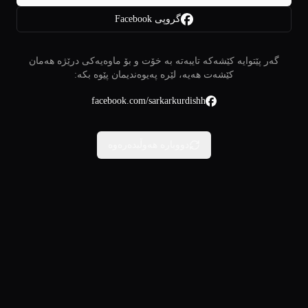
گروپی Facebook
گەر پێتوایە کێشەکە تایبەتە بە خۆت و بۆ ماوەیەکی درێژە هەمان
کێشەت هەیە، لێرە پەیوەندیمان پێوە بکە:
facebook.com/sarkarkurdishh
دووبارە هەوڵبدەرەوە