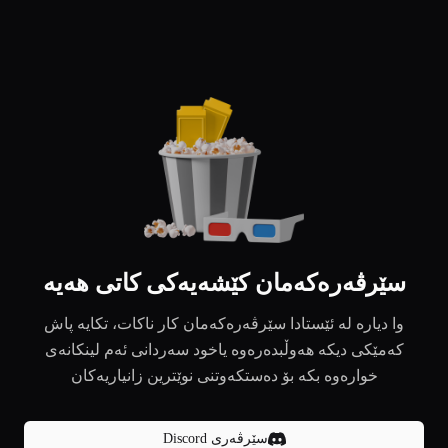
سێرڤەرەکەمان کێشەیەکی کاتی هەیە
وا دیارە لە ئێستادا سێرڤەرەکەمان کار ناکات، تکایە پاش
کەمێکی دیکە هەوڵبدەرەوە یاخود سەردانی ئەم لینکانەی
خوارەوە بکە بۆ دەستکەوتنی نوێترین زانیاریەکان
سێرڤەری Discord