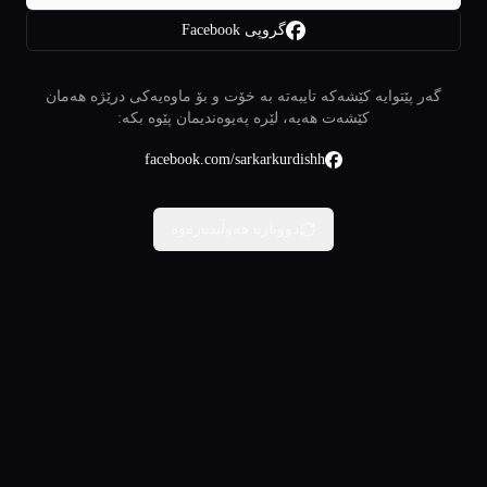
گروپی Facebook
گەر پێتوایە کێشەکە تایبەتە بە خۆت و بۆ ماوەیەکی درێژە هەمان
کێشەت هەیە، لێرە پەیوەندیمان پێوە بکە:
facebook.com/sarkarkurdishh
دووبارە هەوڵبدەرەوە