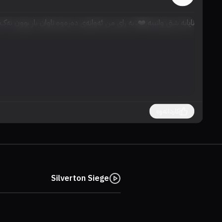
نایابە شتی وانییە ❤️. بە رای من ئەوانەی دەرەوە تاوان بار بوون ن
کاردانەوە
Silverton Siege
85%
7.2
6.4
7.1