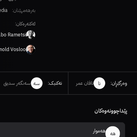
بەرهەمهێنان:
edia
ئەکتەرەکان:
bo Rametsi
nold Vosloo
وەرگێڕان
:
تاڤان عمر
تەکنیک
:
سەنگەر سدیق
تا
سە
پێداچوونەوەکان
هەموار
هە