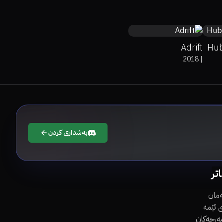
Adrift
Hub
2018
|
بەشداری کردن
اتر
مان
 ئێمە
مەرجەکان