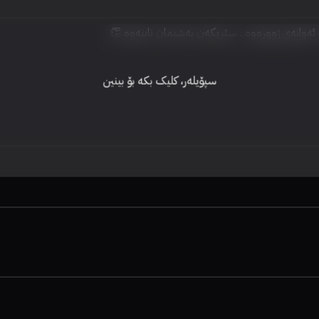
ەک ئەوانەی ژوورەوە . سێریکەن پەشیمان نابنەوە 👏
سپۆیلەر، کلیک بکە بۆ بینین
53%
5.2
58%
63%
7.1
5.5