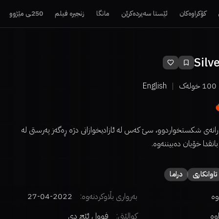
کۆکراوەکان
ئێستا سەیردەکرێن
مانگا
زنجیرە فیلم
250ـی مێژوو
Silv
100
خولەک
English
رانەی شکستخواردوو، سێ کەس لە ئازادیخوازانی دژە ڕەگەز پەرستی لە
انقدا خۆیان دەبیننەوە.
تاوانکاری
دراما
وە
بەرواری بڵاوکردنەوە:
2022-04-27
اوە
کوالێتی:
فوول ئێچ دی