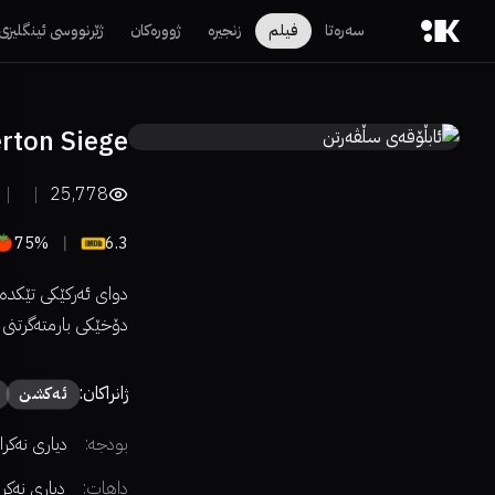
سەرەتا
فیلم
زنجیرە
ژوورەکان
ژێرنووسی ئینگلیزی
erton Siege
25,778
75%
6.3
دوای ئەرکێکی تێکدە
دۆخێکی بارمتەگرتنی ب
ژانراکان:
ئەكشن
بودجە:
دیاری نەکرا
داهات:
دیاری نەکر