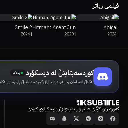
فیلمی زیاتر
Smile 2
Hitman: Agent Jun
Abigail
2024
|
2020
|
2024
|
کوردسەبتایتڵ لە دیسکۆرد
چالاک
لەگەڵ ئەندامان و سەرپەرشتیارانی کوردسەبتایتڵ ڕاوبۆچوونەکان
گەورەترین کۆگای فیلم و زنجیرەی ژێرنووسکراوی کوردی