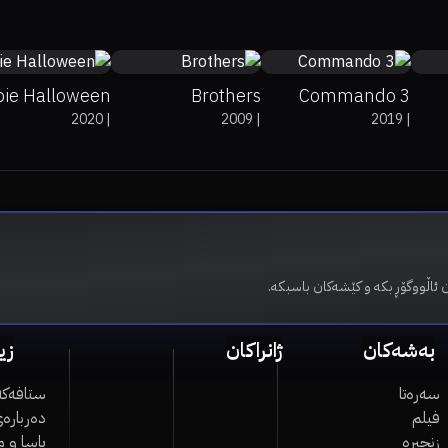
ie Halloween
Brothers
Commando 3
2020
|
2009
|
2019
|
 ئاڵووگۆڕ بکە و کێشەکان باسبکە.
بەشەکان
ژانراکان
زی
سەرەتا
ستافەکە
فیلم
دەربارەی
زنجیرە
یاسا و 