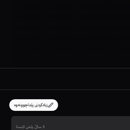
زیادکردنی پێداچوونەوە
3 ساڵ پێش ئێستا