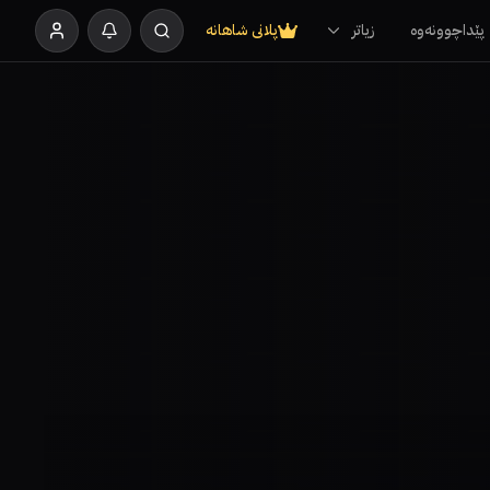
پێداچوونەوە
زیاتر
پلانی شاهانە