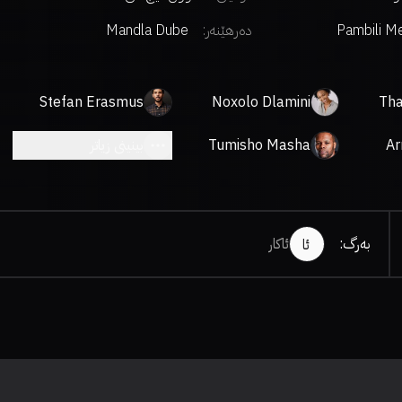
Pambili M
دەرهێنەر
:
Mandla Dube
Stefan Erasmus
Noxolo Dlamini
Tha
Ar
Tumisho Masha
بینینی زیاتر
بەرگ
:
ئاکار
ئا